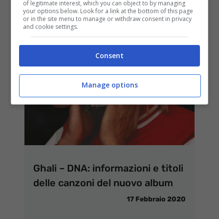
of legitimate interest, which you can object to by managing
your options below. Look for a link at the bottom of this page
or in the site menu to manage or withdraw consent in privacy
and cookie settings.
Consent
Manage options
Ghali – DNA: informazioni e titoli
delle canzoni del nuovo album
17 Febbraio 2020