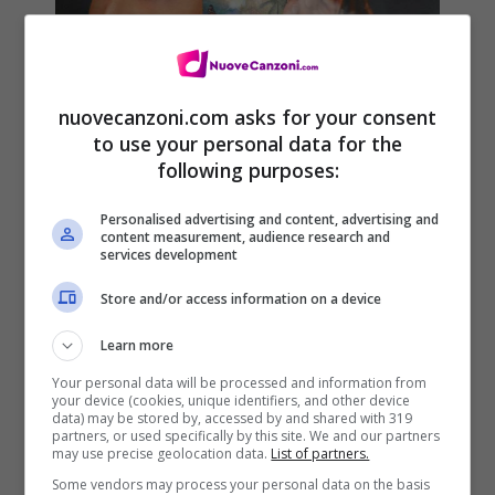
nuovecanzoni.com asks for your consent
to use your personal data for the
following purposes:
Personalised advertising and content, advertising and
content measurement, audience research and
Ascolta e leggi il testo di
services development
Marymango di Ghali ft. tha
Store and/or access information on a device
Supreme
Learn more
21 Febbraio 2020
Your personal data will be processed and information from
your device (cookies, unique identifiers, and other device
data) may be stored by, accessed by and shared with 319
partners, or used specifically by this site. We and our partners
may use precise geolocation data.
List of partners.
Some vendors may process your personal data on the basis