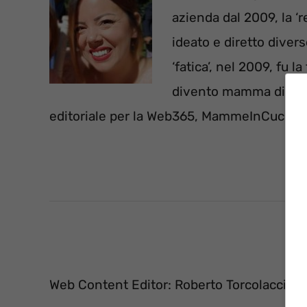
azienda dal 2009, la ‘r
ideato e diretto diver
‘fatica’, nel 2009, fu 
divento mamma di Sara,
editoriale per la Web365, MammeInCucina.i
Web Content Editor: Roberto Torcolacci