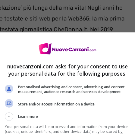
elazione’ più lunga della mia vita! Negli anni ho
se testate e siti web per la Web365: la mia prima
la testata giornalistica CheDonna.it. Nel 2019
 e grazie a lei do vita al secondo progetto
t.
nuovecanzoni.com asks for your consent to use
your personal data for the following purposes:
Personalised advertising and content, advertising and content
measurement, audience research and services development
Store and/or access information on a device
Learn more
Your personal data will be processed and information from your device
(cookies, unique identifiers, and other device data) may be stored by,