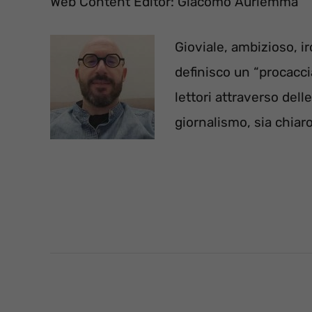
Web Content Editor: Giacomo Auriemma
Gioviale, ambizioso, i
definisco un “procaccia
lettori attraverso dell
giornalismo, sia chiar