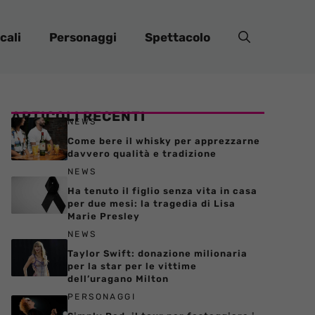
cali
Personaggi
Spettacolo
ARTICOLI RECENTI
NEWS
Come bere il whisky per apprezzarne
davvero qualità e tradizione
NEWS
Ha tenuto il figlio senza vita in casa
per due mesi: la tragedia di Lisa
Marie Presley
NEWS
Taylor Swift: donazione milionaria
per la star per le vittime
dell’uragano Milton
PERSONAGGI