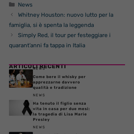
Categorie
News
Whitney Houston: nuovo lutto per la
famiglia, si è spenta la leggenda
Simply Red, il tour per festeggiare i
quarant’anni fa tappa in Italia
ARTICOLI RECENTI
NEWS
Come bere il whisky per
apprezzarne davvero
qualità e tradizione
NEWS
Ha tenuto il figlio senza
vita in casa per due mesi:
la tragedia di Lisa Marie
Presley
NEWS