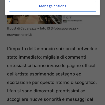
Manage options
Il post di Caparezza – foto IG @fotocaparezza –
nuovecanzoni.it
L’impatto dell’annuncio sui social network è
stato immediato: migliaia di commenti
entusiastici hanno invaso le pagine ufficiali
dell’artista esprimendo sostegno ed
eccitazione per questo ritorno discografico.
I fan si sono dimostrati prontissimi ad
accogliere nuove sonorità e messaggi dal