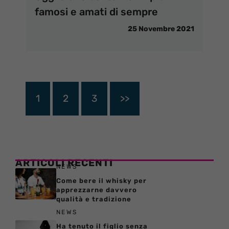
famosi e amati di sempre
25 Novembre 2021
1
2
3
>>
ARTICOLI RECENTI
NEWS
Come bere il whisky per
apprezzarne davvero
qualità e tradizione
NEWS
Ha tenuto il figlio senza