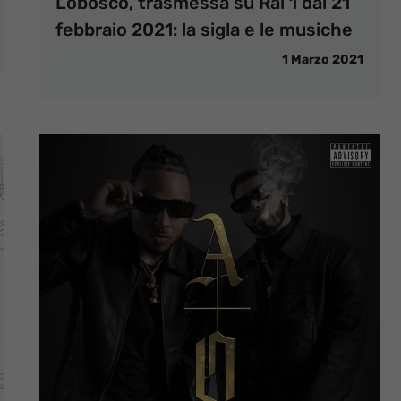
Lobosco, trasmessa su Rai 1 dal 21
febbraio 2021: la sigla e le musiche
1 Marzo 2021