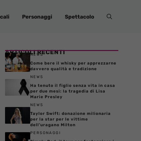
cali
Personaggi
Spettacolo
ARTICOLI RECENTI
NEWS
Come bere il whisky per apprezzarne
davvero qualità e tradizione
NEWS
Ha tenuto il figlio senza vita in casa
per due mesi: la tragedia di Lisa
Marie Presley
NEWS
Taylor Swift: donazione milionaria
per la star per le vittime
dell’uragano Milton
PERSONAGGI