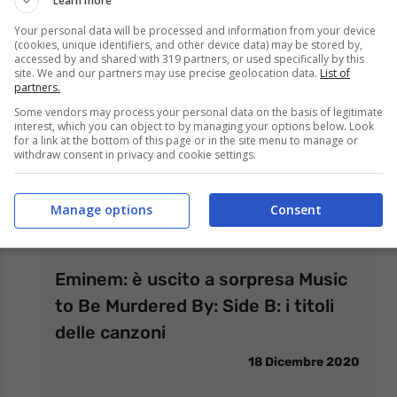
Learn more
Your personal data will be processed and information from your device
(cookies, unique identifiers, and other device data) may be stored by,
accessed by and shared with 319 partners, or used specifically by this
site. We and our partners may use precise geolocation data.
List of
partners.
Some vendors may process your personal data on the basis of legitimate
interest, which you can object to by managing your options below. Look
for a link at the bottom of this page or in the site menu to manage or
withdraw consent in privacy and cookie settings.
Manage options
Consent
Eminem: è uscito a sorpresa Music
to Be Murdered By: Side B: i titoli
delle canzoni
18 Dicembre 2020