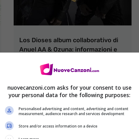
Los Dioses album collaborativo di
Anuel AA & Ozuna: informazioni e
titoli delle canzoni
21 Gennaio 2021
nuovecanzoni.com asks for your consent to use
your personal data for the following purposes:
Personalised advertising and content, advertising and content
measurement, audience research and services development
Store and/or access information on a device