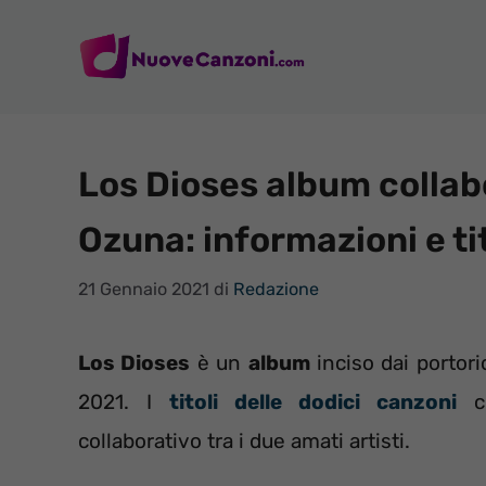
Vai
al
contenuto
Los Dioses album collab
Ozuna: informazioni e ti
21 Gennaio 2021
di
Redazione
Los Dioses
è un
album
inciso dai portor
2021. I
titoli delle dodici canzoni
ch
collaborativo tra i due amati artisti.