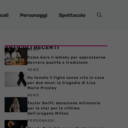
cali
Personaggi
Spettacolo
ARTICOLI RECENTI
NEWS
Come bere il whisky per apprezzarne
davvero qualità e tradizione
NEWS
Ha tenuto il figlio senza vita in casa
per due mesi: la tragedia di Lisa
Marie Presley
NEWS
Taylor Swift: donazione milionaria
per la star per le vittime
dell’uragano Milton
PERSONAGGI