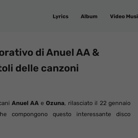
Lyrics
Album
Video Musi
orativo di Anuel AA &
toli delle canzoni
icani
Anuel AA
e
Ozuna
, rilasciato il 22 gennaio
e compongono questo interessante disco