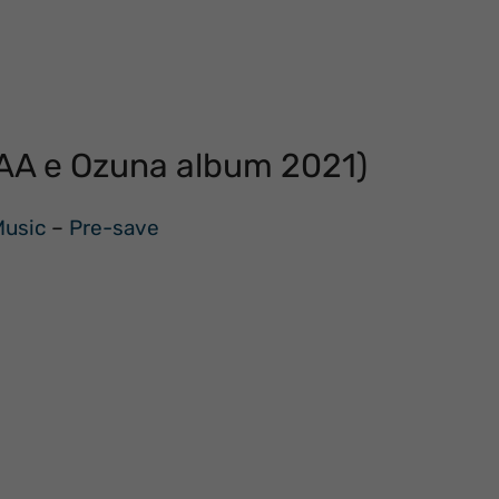
l AA e Ozuna album 2021)
Music
–
Pre-save