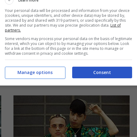
Learn more
Your personal data will be processed and information from your device
(cookies, unique identifiers, and other device data) may be stored by,
accessed by and shared with 319 partners, or used specifically by this
site. We and our partners may use precise geolocation data.
List of
partners.
Some vendors may process your personal data on the basis of legitimate
interest, which you can object to by managing your options below. Look
for a link at the bottom of this page or in the site menu to manage or
Lazza, Geolier & Shiva – FRIEND:
withdraw consent in privacy and cookie settings.
audio e testo della nuova canzone
18 Luglio 2020
Manage options
Consent