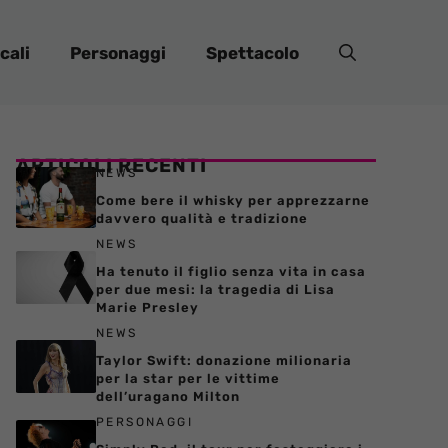
cali
Personaggi
Spettacolo
ARTICOLI RECENTI
NEWS
Come bere il whisky per apprezzarne
davvero qualità e tradizione
NEWS
Ha tenuto il figlio senza vita in casa
per due mesi: la tragedia di Lisa
Marie Presley
NEWS
Taylor Swift: donazione milionaria
per la star per le vittime
dell’uragano Milton
PERSONAGGI