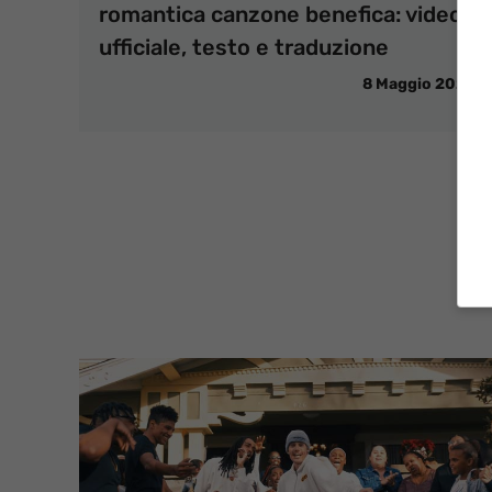
romantica canzone benefica: video
ufficiale, testo e traduzione
8 Maggio 2020