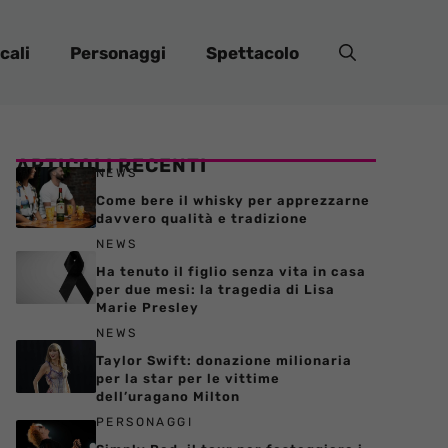
cali
Personaggi
Spettacolo
ARTICOLI RECENTI
NEWS
Come bere il whisky per apprezzarne
davvero qualità e tradizione
NEWS
Ha tenuto il figlio senza vita in casa
per due mesi: la tragedia di Lisa
Marie Presley
NEWS
Taylor Swift: donazione milionaria
per la star per le vittime
dell’uragano Milton
PERSONAGGI