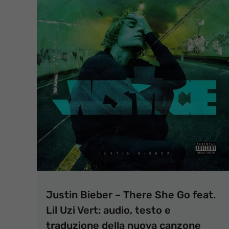
Justin Bieber – There She Go feat.
Lil Uzi Vert: audio, testo e
traduzione della nuova canzone