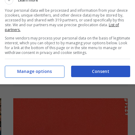
Learn more
Your personal data will be processed and information from your device
(cookies, unique identifiers, and other device data) may be stored by,
accessed by and shared with 319 partners, or used specifically by this
site. We and our partners may use precise geolocation data.
List of
partners.
Justin Bieber – Forever (feat. Post
Some vendors may process your personal data on the basis of legitimate
interest, which you can object to by managing your options below. Look
Malone & Clever): audio, testo e
for a link at the bottom of this page or in the site menu to manage or
withdraw consent in privacy and cookie settings.
traduzione della canzone da
Changes
Manage options
Consent
17 Febbraio 2020