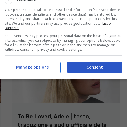
Learn more
Elettra Lamborghini | testo e video
ufficiale
Your personal data will be processed and information from your device
(cookies, unique identifiers, and other device data) may be stored by,
accessed by and shared with 319 partners, or used specifically by this
19 Dicembre 2021
site. We and our partners may use precise geolocation data.
List of
partners.
Some vendors may process your personal data on the basis of legitimate
interest, which you can object to by managing your options below. Look
for a link at the bottom of this page or in the site menu to manage or
withdraw consent in privacy and cookie settings.
Manage options
Consent
To Be Loved, Adele | testo,
traduzione e audio ufficiale della