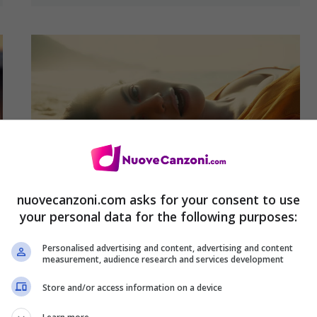
nuovecanzoni.com asks for your consent to use
your personal data for the following purposes:
Marina – Orange Trees: video
ufficiale, testo e traduzione del
Personalised advertising and content, advertising and content
nuovo brano
measurement, audience research and services development
22 Marzo 2019
Store and/or access information on a device