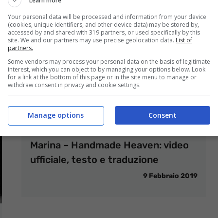
Learn more
Your personal data will be processed and information from your device
(cookies, unique identifiers, and other device data) may be stored by,
accessed by and shared with 319 partners, or used specifically by this
site. We and our partners may use precise geolocation data.
List of
partners.
Some vendors may process your personal data on the basis of legitimate
interest, which you can object to by managing your options below. Look
for a link at the bottom of this page or in the site menu to manage or
withdraw consent in privacy and cookie settings.
Manage options
Consent
Marina – Handmade Heaven: video
ufficiale, testo e traduzione
9 Febbraio 2019