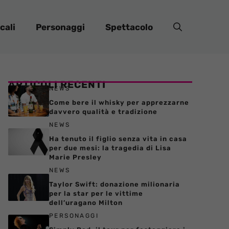
cali
Personaggi
Spettacolo
ARTICOLI RECENTI
NEWS
Come bere il whisky per apprezzarne
davvero qualità e tradizione
NEWS
Ha tenuto il figlio senza vita in casa
per due mesi: la tragedia di Lisa
Marie Presley
NEWS
Taylor Swift: donazione milionaria
per la star per le vittime
dell’uragano Milton
PERSONAGGI