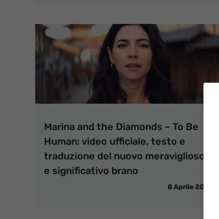
Marina and the Diamonds – To Be
Human: video ufficiale, testo e
traduzione del nuovo meraviglioso
e significativo brano
8 Aprile 2019