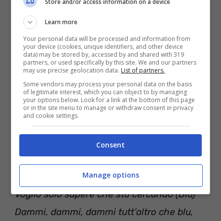
Store and/or access information on a device
aspettando?
Learn more
Dammi tutto, tutto ciò che il tuo cuore può
Your personal data will be processed and information from
portare
your device (cookies, unique identifiers, and other device
data) may be stored by, accessed by and shared with 319
Qualcosa di buono e vero
partners, or used specifically by this site. We and our partners
may use precise geolocation data.
List of partners.
Some vendors may process your personal data on the basis
Non voglio sentirmi più infelice (infelice)
of legitimate interest, which you can object to by managing
your options below. Look for a link at the bottom of this page
Non voglio sentirmi più infelice (infelice)
or in the site menu to manage or withdraw consent in privacy
and cookie settings.
Dammi, dammi, dammi qualcosa
Ma triste, triste, triste, realmente triste
Consent
Manage options
Ma azzurro, blu, azzurro, blu royal
Voglio solo sapere che sto cercando (Blu)
Dammi, dammi, dammi tutt’altro che blu,