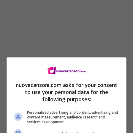
nuovecanzoni.com asks for your consent
to use your personal data for the
[OUTRO]
following purposes:
Dammi l’amore, dammi i sogni
Personalised advertising and content, advertising and
dammi una buona autostima
content measurement, audience research and
services development
Dammi bontà e purezza, cosa stai