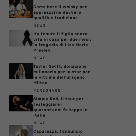
Come bere il whisky per
apprezzarne davvero
qualità e tradizione
NEWS
Ha tenuto il figlio senza
vita in casa per due mesi:
la tragedia di Lisa Marie
Presley
NEWS
Taylor Swift: donazione
milionaria per la star per
le vittime dell’uragano
Milton
PERSONAGGI
Simply Red, il tour per
festeggiare i
quarant’anni fa tappa in
Italia
NEWS
Caparezza, l’annuncio