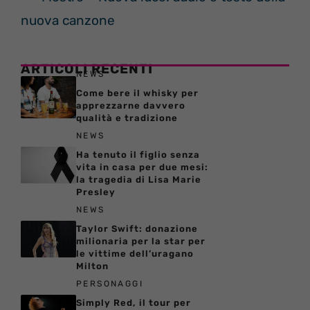
nuova canzone
ARTICOLI RECENTI
NEWS
Come bere il whisky per
apprezzarne davvero
qualità e tradizione
NEWS
Ha tenuto il figlio senza
vita in casa per due mesi:
la tragedia di Lisa Marie
Presley
NEWS
Taylor Swift: donazione
milionaria per la star per
le vittime dell’uragano
Milton
PERSONAGGI
Simply Red, il tour per