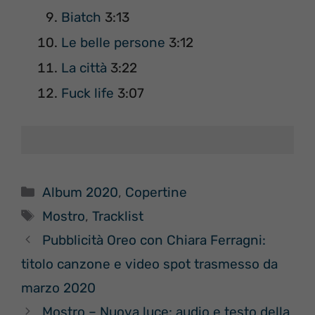
Biatch
3:13
Le belle persone
3:12
La città
3:22
Fuck life
3:07
Categorie
Album 2020
,
Copertine
Tag
Mostro
,
Tracklist
Pubblicità Oreo con Chiara Ferragni:
titolo canzone e video spot trasmesso da
marzo 2020
Mostro – Nuova luce: audio e testo della