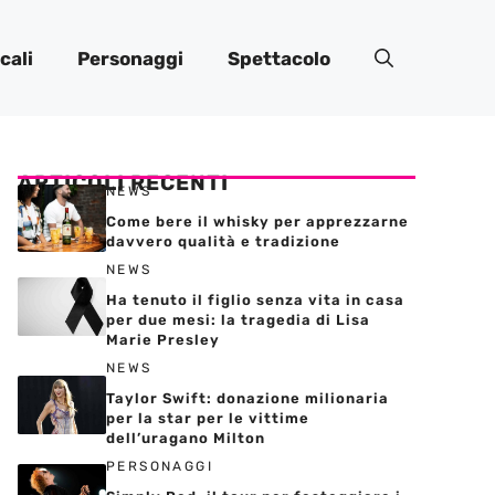
cali
Personaggi
Spettacolo
ARTICOLI RECENTI
NEWS
Come bere il whisky per apprezzarne
davvero qualità e tradizione
NEWS
Ha tenuto il figlio senza vita in casa
per due mesi: la tragedia di Lisa
Marie Presley
NEWS
Taylor Swift: donazione milionaria
per la star per le vittime
dell’uragano Milton
PERSONAGGI