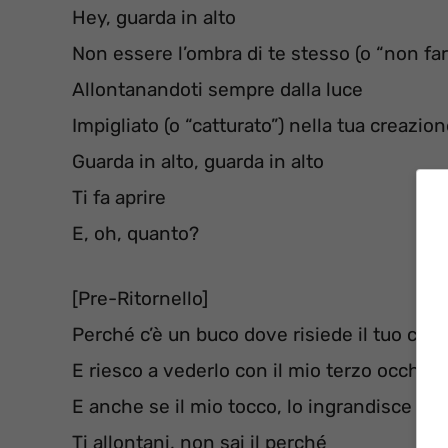
Hey, guarda in alto
Non essere l’ombra di te stesso (o “non fa
Allontanandoti sempre dalla luce
Impigliato (o “catturato”) nella tua creazio
Guarda in alto, guarda in alto
Ti fa aprire
E, oh, quanto?
[Pre-Ritornello]
Perché c’è un buco dove risiede il tuo cuo
E riesco a vederlo con il mio terzo occhio
E anche se il mio tocco, lo ingrandisce (o “
Ti allontani, non sai il perché