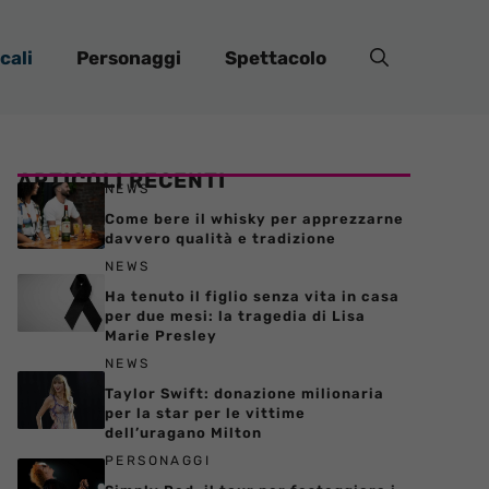
cali
Personaggi
Spettacolo
ARTICOLI RECENTI
NEWS
Come bere il whisky per apprezzarne
davvero qualità e tradizione
NEWS
Ha tenuto il figlio senza vita in casa
per due mesi: la tragedia di Lisa
Marie Presley
NEWS
Taylor Swift: donazione milionaria
per la star per le vittime
dell’uragano Milton
PERSONAGGI