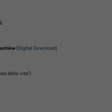
Machine
(
Digital Download
)
ea della vita”)