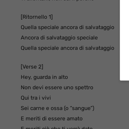
[Ritornello 1]
Quella speciale ancora di salvataggio
Ancora di salvataggio speciale
Quella speciale ancora di salvataggio
[Verse 2]
Hey, guarda in alto
Non devi essere uno spettro
Qui tra i vivi
Sei carne e ossa (o “sangue”)
E meriti di essere amato
E meriti ciò che ti verrà dato