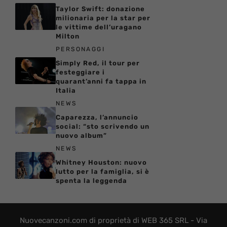
Taylor Swift: donazione
milionaria per la star per
le vittime dell’uragano
Milton
PERSONAGGI
Simply Red, il tour per
festeggiare i
quarant’anni fa tappa in
Italia
NEWS
Caparezza, l’annuncio
social: “sto scrivendo un
nuovo album”
NEWS
Whitney Houston: nuovo
lutto per la famiglia, si è
spenta la leggenda
Nuovecanzoni.com di proprietà di WEB 365 SRL - Via