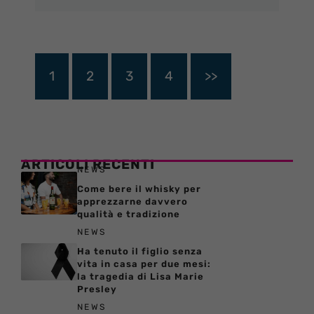
1
2
3
4
>>
ARTICOLI RECENTI
NEWS
Come bere il whisky per
apprezzarne davvero
qualità e tradizione
NEWS
Ha tenuto il figlio senza
vita in casa per due mesi:
la tragedia di Lisa Marie
Presley
NEWS