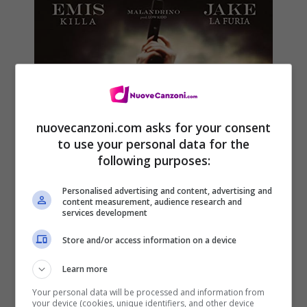
nuovecanzoni.com asks for your consent
to use your personal data for the
following purposes:
Personalised advertising and content, advertising and
content measurement, audience research and
services development
Store and/or access information on a device
Emis Killa & Jake La Furia –
Learn more
Malandrino: ascolta il nuovo
Your personal data will be processed and information from
singolo (con testo)
your device (cookies, unique identifiers, and other device