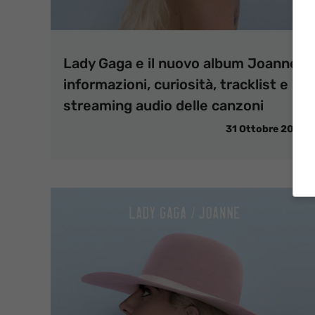
Lady Gaga e il nuovo album Joanne:
informazioni, curiosità, tracklist e
streaming audio delle canzoni
31 Ottobre 2016