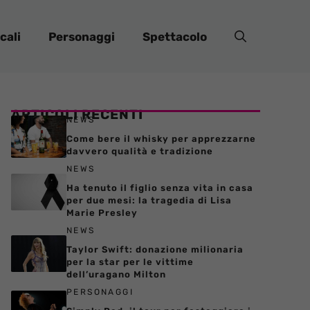
cali
Personaggi
Spettacolo
ARTICOLI RECENTI
NEWS
Come bere il whisky per apprezzarne
davvero qualità e tradizione
NEWS
Ha tenuto il figlio senza vita in casa
per due mesi: la tragedia di Lisa
Marie Presley
NEWS
Taylor Swift: donazione milionaria
per la star per le vittime
dell’uragano Milton
PERSONAGGI