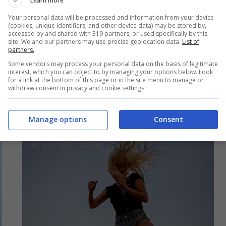
Learn more
Your personal data will be processed and information from your device
(cookies, unique identifiers, and other device data) may be stored by,
accessed by and shared with 319 partners, or used specifically by this
Lady Gaga: ascolta il nuovo brano
site. We and our partners may use precise geolocation data.
List of
partners.
A-YO + testo e traduzione
Some vendors may process your personal data on the basis of legitimate
interest, which you can object to by managing your options below. Look
19 Ottobre 2016
for a link at the bottom of this page or in the site menu to manage or
withdraw consent in privacy and cookie settings.
Manage options
Consent