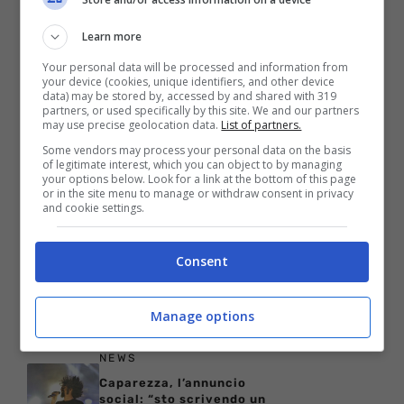
Come bere il whisky per
apprezzarne davvero
Learn more
qualità e tradizione
Your personal data will be processed and information from
NEWS
your device (cookies, unique identifiers, and other device
Ha tenuto il figlio senza
data) may be stored by, accessed by and shared with 319
vita in casa per due mesi:
partners, or used specifically by this site. We and our partners
may use precise geolocation data.
List of partners.
la tragedia di Lisa Marie
Presley
Some vendors may process your personal data on the basis
of legitimate interest, which you can object to by managing
NEWS
your options below. Look for a link at the bottom of this page
Taylor Swift: donazione
or in the site menu to manage or withdraw consent in privacy
milionaria per la star per
and cookie settings.
le vittime dell’uragano
Milton
Consent
PERSONAGGI
Simply Red, il tour per
festeggiare i
Manage options
quarant’anni fa tappa in
Italia
NEWS
Caparezza, l’annuncio
social: “sto scrivendo un