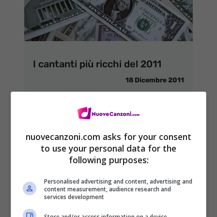
I cantanti più ricchi del 2011
18 Dicembre 2011
nuovecanzoni.com asks for your consent
<<
1
2
3
to use your personal data for the
following purposes:
Personalised advertising and content, advertising and
content measurement, audience research and
services development
ARTICOLI RECENTI
NEWS
Store and/or access information on a device