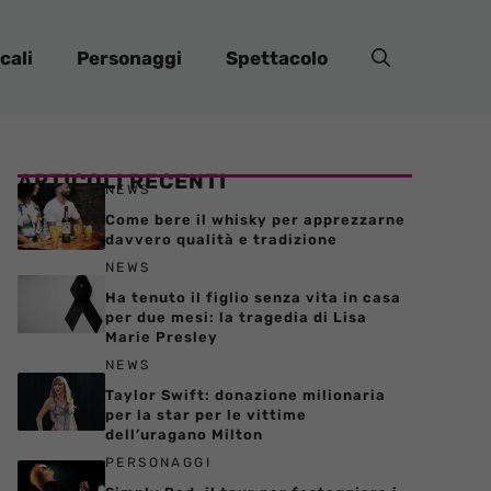
cali
Personaggi
Spettacolo
ARTICOLI RECENTI
NEWS
Come bere il whisky per apprezzarne
davvero qualità e tradizione
NEWS
Ha tenuto il figlio senza vita in casa
per due mesi: la tragedia di Lisa
Marie Presley
NEWS
Taylor Swift: donazione milionaria
per la star per le vittime
dell’uragano Milton
PERSONAGGI