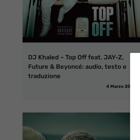
DJ Khaled – Top Off feat. JAY-Z,
Future & Beyoncé: audio, testo e
traduzione
4 Marzo 2018