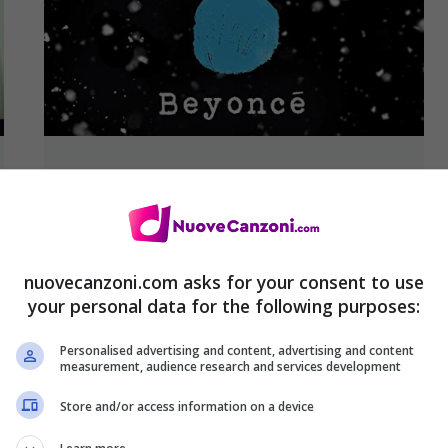
Ed Sheeran: ascolta “Perfect Duet”
(con Beyoncé) + testo e traduzione
+ video della versione solista
1 Dicembre 2017
nuovecanzoni.com asks for your consent to use
your personal data for the following purposes:
Personalised advertising and content, advertising and content
measurement, audience research and services development
Store and/or access information on a device