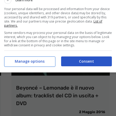
Learn more
Your personal data will be processed and information from your device
(cookies, unique identifiers, and other device data) may be stored by,
accessed by and shared with 319 partners, or used specifically by this
site. We and our partners may use precise geolocation data.
List of
partners.
Some vendors may process your personal data on the basis of legitimate
interest, which you can object to by managing your options below. Look
for a link at the bottom of this page or in the site menu to manage or
withdraw consent in privacy and cookie settings.
Manage options
Consent
Beyoncé – Lemonade è il nuovo
album: tracklist del CD in uscita +
DVD
2 Maggio 2016