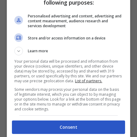
following purposes:
Personalised advertising and content, advertising and
content measurement, audience research and
services development
Store and/or access information on a device
Learn more
Your personal data will be processed and information from
your device (cookies, unique identifiers, and other device
data) may be stored by, accessed by and shared with 319
partners, or used specifically by this site. We and our partners
[Pre-ritornello: Arrow Benjamin]
may use precise geolocation data.
List of partners.
Some vendors may process your personal data on the basis
Dove altro posso andare? Dove posso
of legitimate interest, which you can object to by managing
your options below. Look for a link at the bottom of this page
andare?
or in the site menu to manage or withdraw consent in privacy
and cookie settings.
Inseguendoti, inseguendoti
Consent
[ritornello: Arrow Benjamin + Beyoncé]