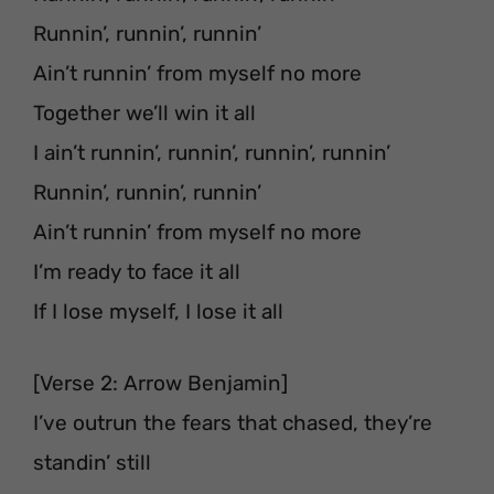
Runnin’, runnin’, runnin’
Ain’t runnin’ from myself no more
Together we’ll win it all
I ain’t runnin’, runnin’, runnin’, runnin’
Runnin’, runnin’, runnin’
Ain’t runnin’ from myself no more
I’m ready to face it all
If I lose myself, I lose it all
[Verse 2: Arrow Benjamin]
I’ve outrun the fears that chased, they’re
standin’ still