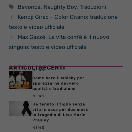
Tag
Beyoncé
,
Naughty Boy
,
Traduzioni
Kendji Girac – Color Gitano: traduzione
testo e video ufficiale
Max Gazzè, La vita com’è è il nuovo
singolo: testo e video ufficiale
ARTICOLI RECENTI
NEWS
Come bere il whisky per
apprezzarne davvero
qualità e tradizione
NEWS
Ha tenuto il figlio senza
vita in casa per due mesi:
la tragedia di Lisa Marie
Presley
NEWS