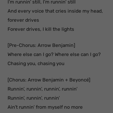
I’m runnin’ still, I’m runnin’ still
And every voice that cries inside my head,
forever drives
Forever drives, I kill the lights
[Pre-Chorus: Arrow Benjamin]
Where else can I go? Where else can I go?
Chasing you, chasing you
[Chorus: Arrow Benjamin + Beyoncé]
Runnin’, runnin’, runnin’, runnin’
Runnin’, runnin’, runnin’
Ain’t runnin’ from myself no more