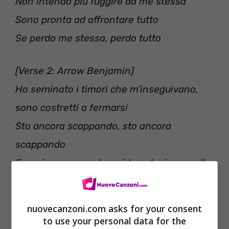
Non intendo più fuggire da me stessa
Sono pronta ad affrontare tutto
Se perdo me stessa, perdo tutto
[Verse 2: Arrow Benjamin]
Ho seminato i timori che m’inseguivano,
sono costretti a fermarsi
Sto ancora scappando, sto ancora
scappando
E ogni voce voce che grida nel mio cervello,
mi accompagna sempre
Mi accompagna sempre, nelle luci
nuovecanzoni.com asks for your consent
to use your personal data for the