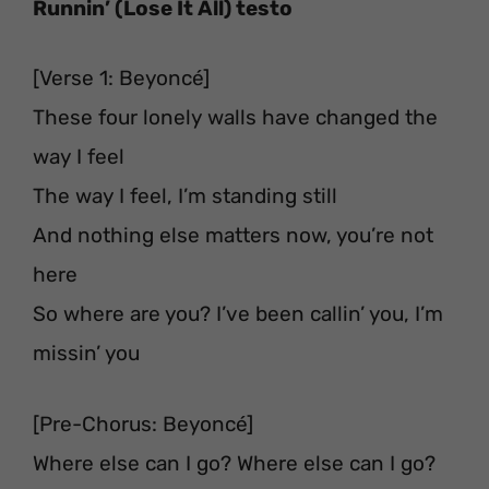
Runnin’ (Lose It All) testo
[Verse 1: Beyoncé]
These four lonely walls have changed the
way I feel
The way I feel, I’m standing still
And nothing else matters now, you’re not
here
So where are you? I’ve been callin’ you, I’m
missin’ you
[Pre-Chorus: Beyoncé]
Where else can I go? Where else can I go?