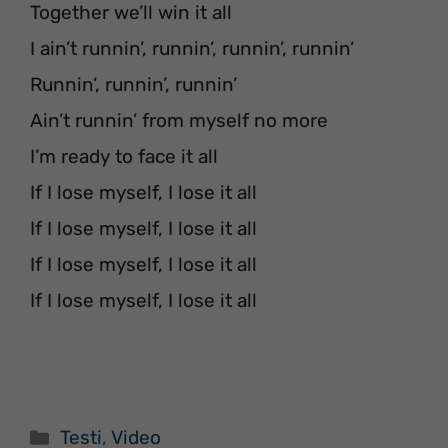
Together we’ll win it all
I ain’t runnin’, runnin’, runnin’, runnin’
Runnin’, runnin’, runnin’
Ain’t runnin’ from myself no more
I’m ready to face it all
If I lose myself, I lose it all
If I lose myself, I lose it all
If I lose myself, I lose it all
If I lose myself, I lose it all
Categorie
Testi
,
Video