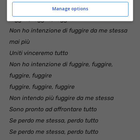
Fuggire, fuggire, fuggire, fuggire
Manage options
fuggire, fuggire, fuggire
Non ho intenzione di fuggire da me stessa
mai più
Uniti vinceremo tutto
Non ho intenzione di fuggire, fuggire,
fuggire, fuggire
fuggire, fuggire, fuggire
Non intendo più fuggire da me stessa
Sono pronto ad affrontare tutto
Se perdo me stessa, perdo tutto
Se perdo me stessa, perdo tutto