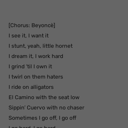
[Chorus: Beyoncè]
I see it, I want it
I stunt, yeah, little hornet
I dream it, I work hard
I grind ‘til I own it
I twirl on them haters
I ride on alligators
El Camino with the seat low
Sippin’ Cuervo with no chaser
Sometimes I go off, I go off