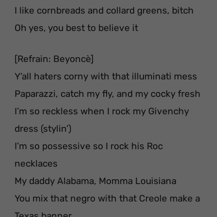
I like cornbreads and collard greens, bitch
Oh yes, you best to believe it
[Refrain: Beyoncè]
Y’all haters corny with that illuminati mess
Paparazzi, catch my fly, and my cocky fresh
I’m so reckless when I rock my Givenchy
dress (stylin’)
I’m so possessive so I rock his Roc
necklaces
My daddy Alabama, Momma Louisiana
You mix that negro with that Creole make a
Texas banner