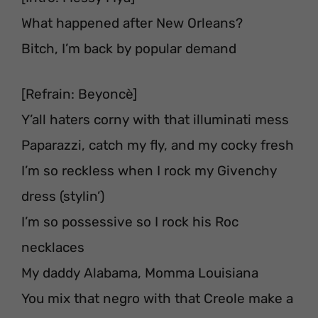
What happened after New Orleans?
Bitch, I’m back by popular demand
[Refrain: Beyoncè]
Y’all haters corny with that illuminati mess
Paparazzi, catch my fly, and my cocky fresh
I’m so reckless when I rock my Givenchy
dress (stylin’)
I’m so possessive so I rock his Roc
necklaces
My daddy Alabama, Momma Louisiana
You mix that negro with that Creole make a