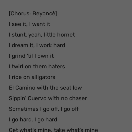
[Chorus: Beyoncè]
I see it, I want it
I stunt, yeah, little hornet
I dream it, I work hard
I grind ‘til I own it
I twirl on them haters
I ride on alligators
El Camino with the seat low
Sippin’ Cuervo with no chaser
Sometimes I go off, I go off
I go hard, I go hard
Get what’s mine, take what’s mine