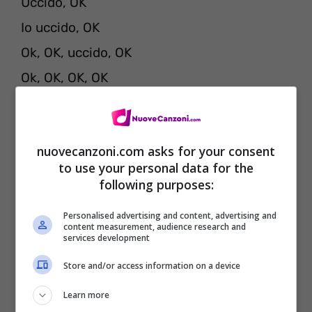
Uccido, OK
Io uccido, OK
Ok, OK, uccido, OK
Ok, OK, OK, OK
Ok, OK, Signore, adesso mettetevi in
formazione, perché devo uccidere
nuovecanzoni.com asks for your consent
Bene signore, adesso mettetevi in
to use your personal data for the
formazione, perché devo uccidere
following purposes:
Dimostratemi che avete certo
Personalised advertising and content, advertising and
coordinamento
content measurement, audience research and
services development
Il trucco per uccidere, o venite eliminate
Store and/or access information on a device
Learn more