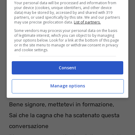
Your personal data will be processed and information from
your device (cookies, unique identifiers, and other device
data) may be stored by, accessed by and shared with 319
partners, or used specifically by this site. We and our partners
may use precise geolocation data.
List of partners.
Some vendors may process your personal data on the basis
of legitimate interest, which you can object to by managing
your options below. Look for a link at the bottom of this page
or in the site menu to manage or withdraw consent in privacy
and cookie settings.
Consent
[Ponte: Beyonce]
Bene signore, mettetevi in formazione,
Manage options
devo uccidere
Bene signore, mettetevi in formazione,
Sai che la cagna che ha scatenato questa
conversazione