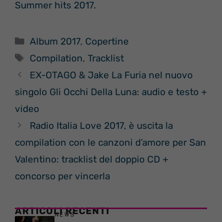
Summer hits 2017
.
Categorie
Album 2017
,
Copertine
Tag
Compilation
,
Tracklist
EX-OTAGO & Jake La Furia nel nuovo
singolo Gli Occhi Della Luna: audio e testo +
video
Radio Italia Love 2017, è uscita la
compilation con le canzoni d’amore per San
Valentino: tracklist del doppio CD +
concorso per vincerla
ARTICOLI RECENTI
NEWS