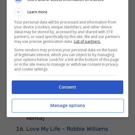
feat. Zeeba
Learn more
Other People – LP (Rivaz Remix)
Your personal data will be processed and information from
your device (cookies, unique identifiers, and other device
Give U Up – Calvin
data) may be stored by, accessed by and shared with 319
partners, or used specifically by this site. We and our partners
Just Hold On – Steve Aoki & Louis
may use precise geolocation data.
List of partners.
Some vendors may process your personal data on the basis
Tomlinson
of legitimate interest, which you can object to by managing
your options below. Look for a link at the bottom of this page
I Feel so Bad – Kungs feat.
or in the site menu to manage or withdraw consent in privacy
and cookie settings.
Ephemerals
Only One – Sigala and Digital Farm
Consent
Animals
(Radio Edit)
Manage options
Move Your Body – Sia (Alan Walker
Remix)
Love My Life – Robbie Williams