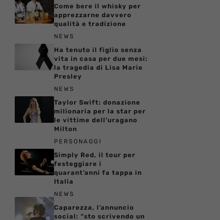
Come bere il whisky per
apprezzarne davvero
qualità e tradizione
NEWS
Ha tenuto il figlio senza
vita in casa per due mesi:
la tragedia di Lisa Marie
Presley
NEWS
Taylor Swift: donazione
milionaria per la star per
le vittime dell’uragano
Milton
PERSONAGGI
Simply Red, il tour per
festeggiare i
quarant’anni fa tappa in
Italia
NEWS
Caparezza, l’annuncio
social: “sto scrivendo un