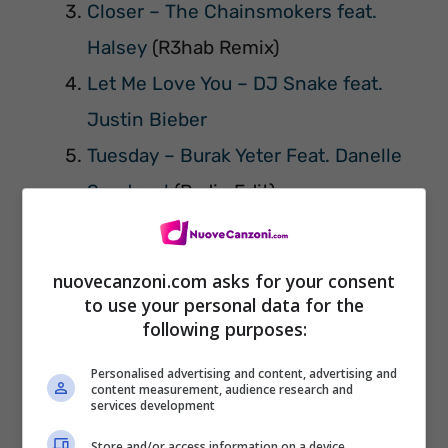
Closer – The Chainsmokers feat.
Halsey
(R3hab Remix)
Let Me Love You – DJ Snake feat.
Justin Bieber
Tuesday – Burak Yeter Feat. Danelle
Sandoval
(Radio Edit)
Alone – Alan Walker
Hey Baby – Dimitri Vegas & Like Mike
nuovecanzoni.com asks for your consent
vs. Diplo feat. Deb’s Daughter
(Steve
to use your personal data for the
following purposes:
Aoki Remix)
A Short Love Story – Somewhere
Personalised advertising and content, advertising and
content measurement, audience research and
Anywhere feat. Claude Eman
services development
Hear Me Now – Alok & Bruno Martini
Store and/or access information on a device