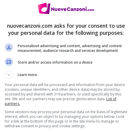
nuovecanzoni.com asks for your consent to use
your personal data for the following purposes:
e su Amazon nelle versioni
Audio CD
e
Personalised advertising and content, advertising and content
measurement, audience research and services development
Store and/or access information on a device
Learn more
Your personal data will be processed and information from your device
(cookies, unique identifiers, and other device data) may be stored by,
accessed by and shared with 319 partners, or used specifically by this
site. We and our partners may use precise geolocation data.
List of
partners.
Some vendors may process your personal data on the basis of legitimate
are Cremonini
3:24
interest, which you can object to by managing your options below. Look
for a link at the bottom of this page or in the site menu to manage or
adio Edit) Omi
3:00
withdraw consent in privacy and cookie settings.