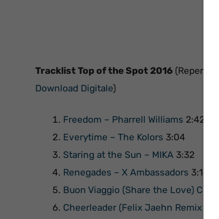
Tracklist Top of the Spot 2016
(Reperibil
Download Digitale
)
Freedom – Pharrell Williams
2:42
Everytime – The Kolors
3:04
Staring at the Sun – MIKA
3:32
Renegades – X Ambassadors
3:14
Buon Viaggio (Share the Love) Ces
Cheerleader (Felix Jaehn Remix / R