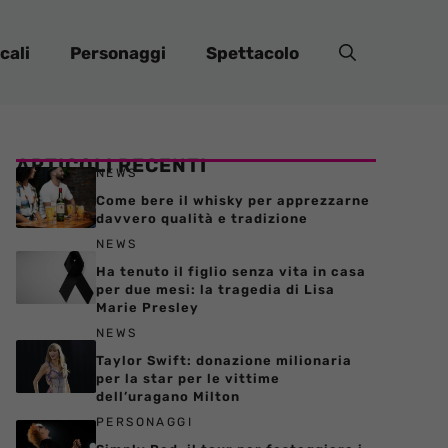
cali
Personaggi
Spettacolo
ARTICOLI RECENTI
NEWS
Come bere il whisky per apprezzarne
davvero qualità e tradizione
NEWS
Ha tenuto il figlio senza vita in casa
per due mesi: la tragedia di Lisa
Marie Presley
NEWS
Taylor Swift: donazione milionaria
per la star per le vittime
dell’uragano Milton
PERSONAGGI