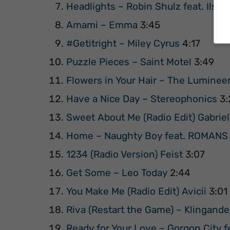
Headlights – Robin Shulz feat. Ilsey
Amami – Emma
3:45
#Getitright – Miley Cyrus
4:17
Puzzle Pieces – Saint Motel
3:49
Flowers in Your Hair – The Luminee
Have a Nice Day – Stereophonics
3:
Sweet About Me (Radio Edit) Gabriel
Home – Naughty Boy feat. ROMANS
1234 (Radio Version) Feist
3:07
Get Some – Leo Today
2:44
You Make Me (Radio Edit) Avicii
3:01
Riva (Restart the Game) – Klingande
Ready for Your Love – Gorgon City 