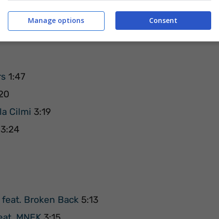
3:27
Manage options
Consent
rs
1:47
20
la Cilmi
3:19
3:24
 feat. Broken Back
5:13
feat. MNEK
3:15