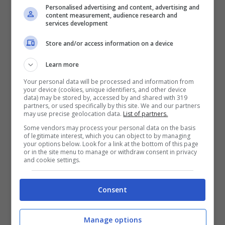
Personalised advertising and content, advertising and
content measurement, audience research and
services development
Store and/or access information on a device
Learn more
Your personal data will be processed and information from
your device (cookies, unique identifiers, and other device
data) may be stored by, accessed by and shared with 319
partners, or used specifically by this site. We and our partners
may use precise geolocation data.
List of partners.
Some vendors may process your personal data on the basis
of legitimate interest, which you can object to by managing
your options below. Look for a link at the bottom of this page
or in the site menu to manage or withdraw consent in privacy
and cookie settings.
Gemma Galgani a Uomini e donne (foto: Instagram
Consent
@gemmagalgani) nuovecanzoni.com
Manage options
Spesso infatti le due si trovano a discutere