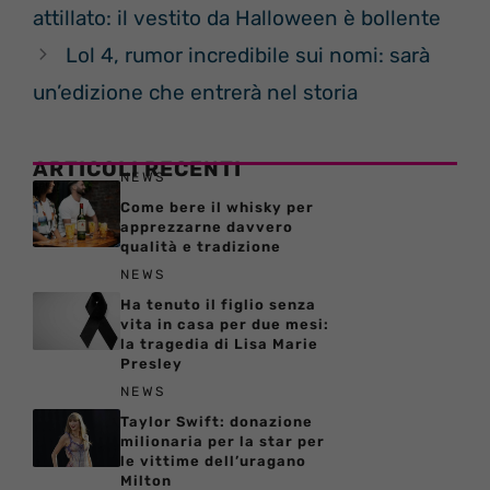
attillato: il vestito da Halloween è bollente
Lol 4, rumor incredibile sui nomi: sarà
un’edizione che entrerà nel storia
ARTICOLI RECENTI
NEWS
Come bere il whisky per
apprezzarne davvero
qualità e tradizione
NEWS
Ha tenuto il figlio senza
vita in casa per due mesi:
la tragedia di Lisa Marie
Presley
NEWS
Taylor Swift: donazione
milionaria per la star per
le vittime dell’uragano
Milton