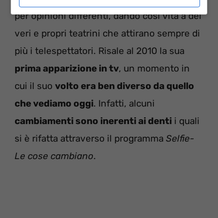
per opinioni differenti, dando così vita a dei
veri e propri teatrini che attirano sempre di
più i telespettatori. Risale al 2010 la sua
prima apparizione in tv
, un momento in
cui il suo
volto era ben diverso da quello
che vediamo oggi
. Infatti, alcuni
cambiamenti sono inerenti ai denti
i quali
si è rifatta attraverso il programma
Selfie-
Le cose cambiano
.