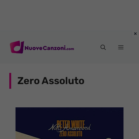
Vai
al
Menu
contenuto
Zero Assoluto