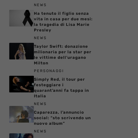
NEWS
Ha tenuto il figlio senza
vita in casa per due mesi:
la tragedia di Lisa Marie
Presley
NEWS
Taylor Swift: donazione
milionaria per la star per
le vittime dell’uragano
Milton
PERSONAGGI
Simply Red, il tour per
festeggiare i
quarant’anni fa tappa in
Italia
NEWS
Caparezza, l’annuncio
social: “sto scrivendo un
nuovo album”
NEWS