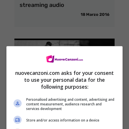
streaming audio
18 Marzo 2016
nuovecanzoni.com asks for your consent
to use your personal data for the
following purposes:
Personalised advertising and content, advertising and
Zero Assoluto cantano a
content measurement, audience research and
services development
Sanremo 2016 “Di me e di te”:
testo e video ufficiale
Store and/or access information on a device