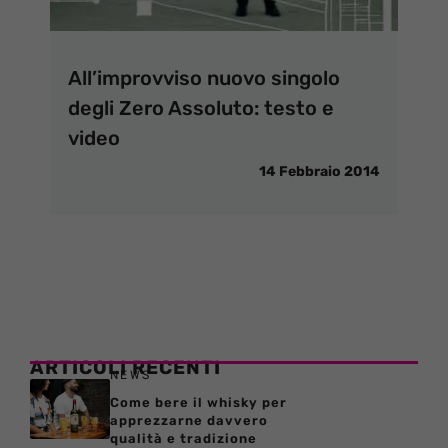
All’improvviso nuovo singolo
degli Zero Assoluto: testo e
video
14 Febbraio 2014
ARTICOLI RECENTI
NEWS
Come bere il whisky per
apprezzarne davvero
qualità e tradizione