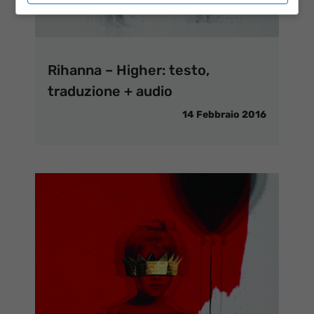
Rihanna – Higher: testo,
traduzione + audio
14 Febbraio 2016