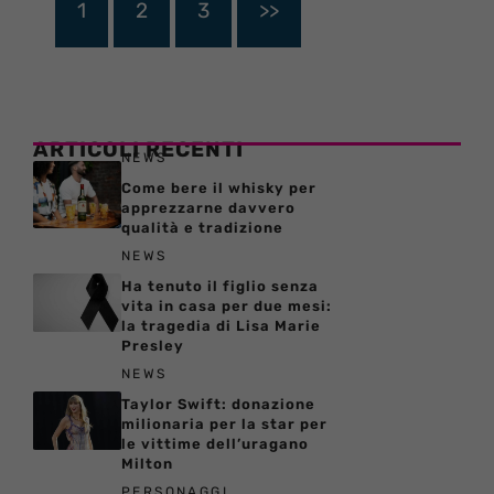
1
2
3
>>
ARTICOLI RECENTI
NEWS
Come bere il whisky per
apprezzarne davvero
qualità e tradizione
NEWS
Ha tenuto il figlio senza
vita in casa per due mesi:
la tragedia di Lisa Marie
Presley
NEWS
Taylor Swift: donazione
milionaria per la star per
le vittime dell’uragano
Milton
PERSONAGGI