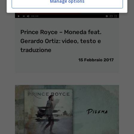
Manage options
Prince Royce – Moneda feat.
Gerardo Ortiz: video, testo e
traduzione
15 Febbraio 2017