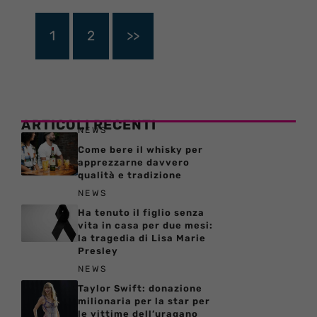
1
2
>>
ARTICOLI RECENTI
NEWS
Come bere il whisky per
apprezzarne davvero
qualità e tradizione
NEWS
Ha tenuto il figlio senza
vita in casa per due mesi:
la tragedia di Lisa Marie
Presley
NEWS
Taylor Swift: donazione
milionaria per la star per
le vittime dell’uragano