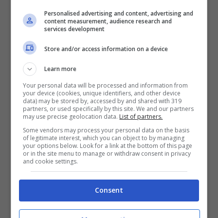
Personalised advertising and content, advertising and
content measurement, audience research and
services development
Store and/or access information on a device
Prince Royce e Shakira
duettano nel brano “Deja Vu”:
Learn more
audio, testo e traduzione +
Your personal data will be processed and information from
your device (cookies, unique identifiers, and other device
video
data) may be stored by, accessed by and shared with 319
partners, or used specifically by this site. We and our partners
20 Febbraio 2017
may use precise geolocation data.
List of partners.
Some vendors may process your personal data on the basis
of legitimate interest, which you can object to by managing
your options below. Look for a link at the bottom of this page
or in the site menu to manage or withdraw consent in privacy
and cookie settings.
Consent