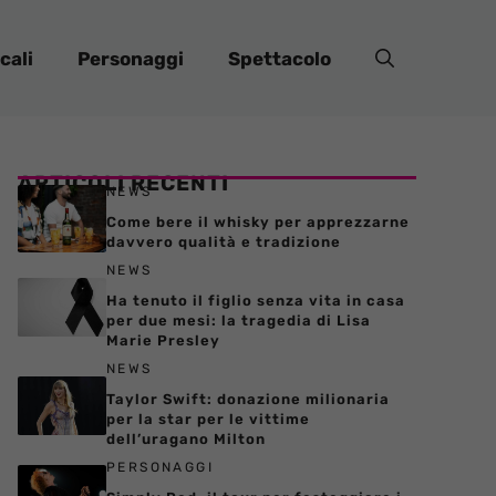
cali
Personaggi
Spettacolo
ARTICOLI RECENTI
NEWS
Come bere il whisky per apprezzarne
davvero qualità e tradizione
NEWS
Ha tenuto il figlio senza vita in casa
per due mesi: la tragedia di Lisa
Marie Presley
NEWS
Taylor Swift: donazione milionaria
per la star per le vittime
dell’uragano Milton
PERSONAGGI