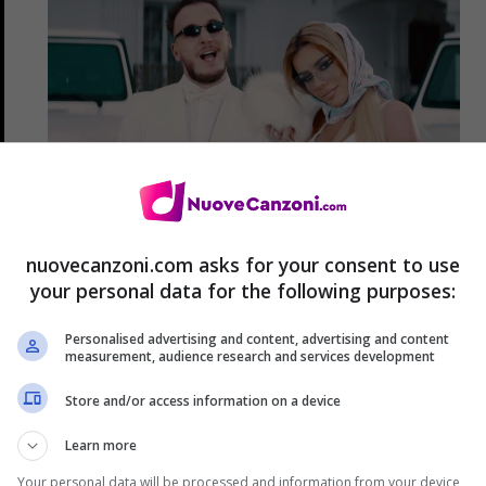
Tayna x Mozzik – Edhe ti: audio,
nuovecanzoni.com asks for your consent to use
video e testo
your personal data for the following purposes:
23 Gennaio 2020
Personalised advertising and content, advertising and content
measurement, audience research and services development
Store and/or access information on a device
Learn more
Your personal data will be processed and information from your device