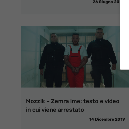
26 Giugno 2020
Mozzik – Zemra ime: testo e video
in cui viene arrestato
14 Dicembre 2019