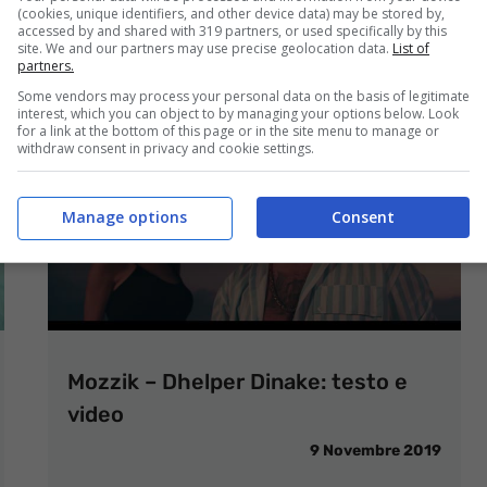
(cookies, unique identifiers, and other device data) may be stored by,
accessed by and shared with 319 partners, or used specifically by this
site. We and our partners may use precise geolocation data.
List of
partners.
Some vendors may process your personal data on the basis of legitimate
interest, which you can object to by managing your options below. Look
for a link at the bottom of this page or in the site menu to manage or
withdraw consent in privacy and cookie settings.
Manage options
Consent
Mozzik – Dhelper Dinake: testo e
video
9 Novembre 2019