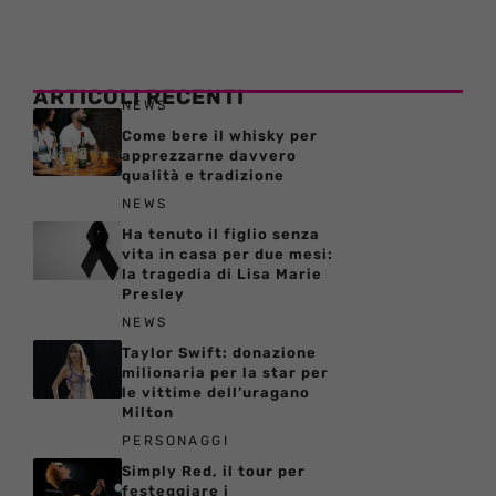
ARTICOLI RECENTI
NEWS
Come bere il whisky per
apprezzarne davvero
qualità e tradizione
NEWS
Ha tenuto il figlio senza
vita in casa per due mesi:
la tragedia di Lisa Marie
Presley
NEWS
Taylor Swift: donazione
milionaria per la star per
le vittime dell’uragano
Milton
PERSONAGGI
Simply Red, il tour per
festeggiare i