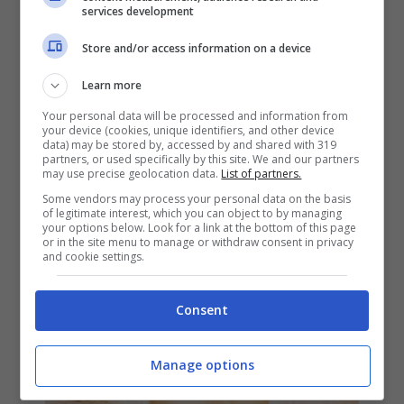
services development
Store and/or access information on a device
Learn more
Your personal data will be processed and information from
Cardi B, Bad Bunny & J Balvin – I
your device (cookies, unique identifiers, and other device
data) may be stored by, accessed by and shared with 319
Like It: video ufficiale, testo e
partners, or used specifically by this site. We and our partners
may use precise geolocation data.
List of partners.
traduzione
Some vendors may process your personal data on the basis
of legitimate interest, which you can object to by managing
24 Maggio 2018
your options below. Look for a link at the bottom of this page
or in the site menu to manage or withdraw consent in privacy
and cookie settings.
Consent
Manage options