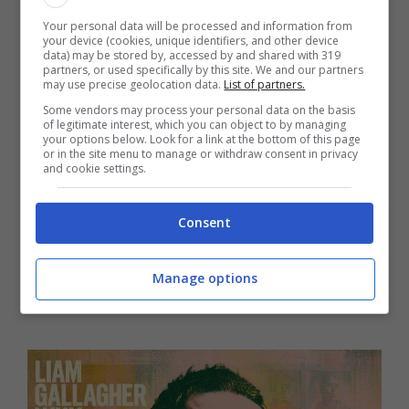
Baviera nel 1997, e “Why Not”, che fu
Your personal data will be processed and information from
donato a Liam da Yōko Ono in occasione di
your device (cookies, unique identifiers, and other device
data) may be stored by, accessed by and shared with 319
una visita al Dakota.
partners, or used specifically by this site. We and our partners
may use precise geolocation data.
List of partners.
Some vendors may process your personal data on the basis
of legitimate interest, which you can object to by managing
your options below. Look for a link at the bottom of this page
or in the site menu to manage or withdraw consent in privacy
and cookie settings.
Consent
Manage options