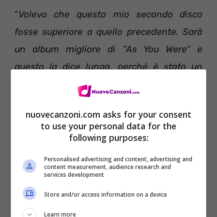
“
Volevo che questo mio secondo disco
fosse superiore a quello precedente. Sarà
un album migliore di “As You Were” e
questo la dice lunga, perché è stato un
disco epico
” ha affermato l’artista su questo
album, la cui copertina altro non è che un
nuovecanzoni.com asks for your consent
ritratto del celebre fotografo Tom Beard.
to use your personal data for the
following purposes:
Una curiosità: il titolo del disco deriva dal
Personalised advertising and content, advertising and
nome di due dipinti di John Lennon: “Why
content measurement, audience research and
services development
Me?”, acquistato da Liam durante una
Store and/or access information on a device
mostra su Lennon tenutasi a Monaco di
Learn more