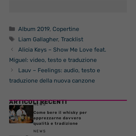
Categorie
Album 2019
,
Copertine
Tag
Liam Gallagher
,
Tracklist
Alicia Keys – Show Me Love feat.
Miguel: video, testo e traduzione
Lauv – Feelings: audio, testo e
traduzione della nuova canzone
ARTICOLI RECENTI
NEWS
Come bere il whisky per
apprezzarne davvero
qualità e tradizione
NEWS