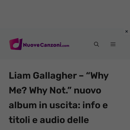
Vai
al
Menu
contenuto
Liam Gallagher – “Why
Me? Why Not.” nuovo
album in uscita: info e
titoli e audio delle