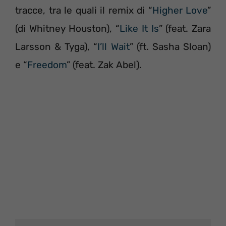
tracce, tra le quali il remix di “
Higher Love
”
(di Whitney Houston), “
Like It Is
” (feat. Zara
Larsson & Tyga), “
I’ll Wait
” (ft. Sasha Sloan)
e “
Freedom
” (feat. Zak Abel).