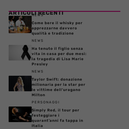
ARTICOLI RECENTI
NEWS
Come bere il whisky per
apprezzarne davvero
qualità e tradizione
NEWS
Ha tenuto il figlio senza
vita in casa per due mesi:
la tragedia di Lisa Marie
Presley
NEWS
Taylor Swift: donazione
milionaria per la star per
le vittime dell’uragano
Milton
PERSONAGGI
Simply Red, il tour per
festeggiare i
quarant’anni fa tappa in
Italia