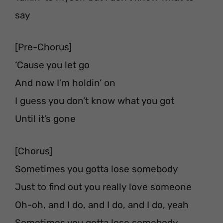
say
[Pre-Chorus]
‘Cause you let go
And now I’m holdin’ on
I guess you don’t know what you got
Until it’s gone
[Chorus]
Sometimes you gotta lose somebody
Just to find out you really love someone
Oh-oh, and I do, and I do, and I do, yeah
Sometimes you gotta lose somebody