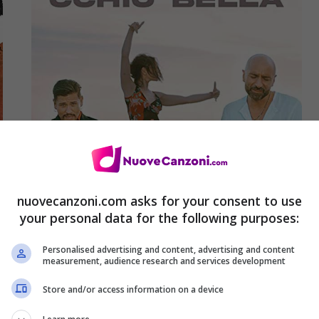
nuovecanzoni.com asks for your consent to use
your personal data for the following purposes:
Sì ‘a cosa cchiù bella, Mr.Hyde &
Personalised advertising and content, advertising and content
measurement, audience research and services development
Rico Femiano: il testo della canzone
(con traduzione)
Store and/or access information on a device
24 Agosto 2021