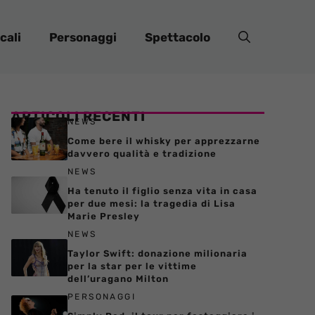
cali
Personaggi
Spettacolo
ARTICOLI RECENTI
NEWS
Come bere il whisky per apprezzarne
davvero qualità e tradizione
NEWS
Ha tenuto il figlio senza vita in casa
per due mesi: la tragedia di Lisa
Marie Presley
NEWS
Taylor Swift: donazione milionaria
per la star per le vittime
dell’uragano Milton
PERSONAGGI