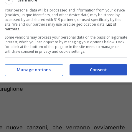
Learn more
omare Fermano
Your personal data will be processed and information from your device
each Area
(cookies, unique identifiers, and other device data) may be stored by,
accessed by and shared with 319 partners, or used specifically by this
site. We and our partners may use precise geolocation data.
List of
 Natura Village
partners.
rre Mozza-Aquarius-Marinagri
Some vendors may process your personal data on the basis of legitimate
interest, which you can object to by managing your options below. Look
ungomare
for a link at the bottom of this page or in the site menu to manage or
withdraw consent in privacy and cookie settings.
renile Porto Canale
De Corones
Manage options
Consent
piaggia Bell’Italia
uraglione
tte nuove canzoni, che verranno ovviamente