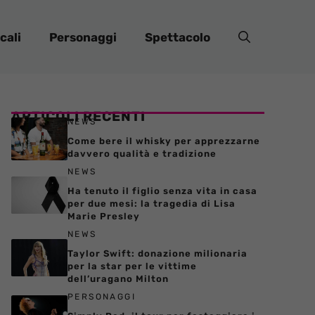
cali
Personaggi
Spettacolo
ARTICOLI RECENTI
NEWS
Come bere il whisky per apprezzarne
davvero qualità e tradizione
NEWS
Ha tenuto il figlio senza vita in casa
per due mesi: la tragedia di Lisa
Marie Presley
NEWS
Taylor Swift: donazione milionaria
per la star per le vittime
dell’uragano Milton
PERSONAGGI