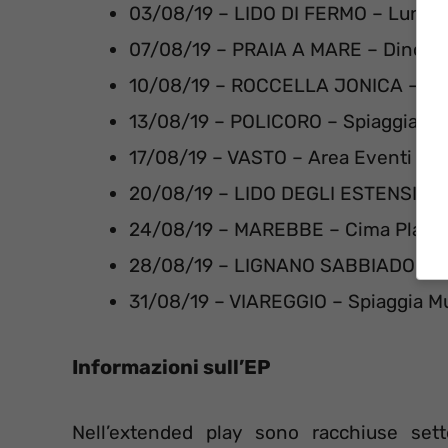
03/08/19 – LIDO DI FERMO – Lung
07/08/19 – PRAIA A MARE – Dino B
10/08/19 – ROCCELLA JONICA – Area
13/08/19 – POLICORO – Spiaggia To
17/08/19 – VASTO – Area Eventi L
20/08/19 – LIDO DEGLI ESTENSI – A
24/08/19 – MAREBBE – Cima Plan 
28/08/19 – LIGNANO SABBIADORO – S
31/08/19 – VIAREGGIO – Spiaggia M
Informazioni sull’EP
Nell’extended play sono racchiuse se