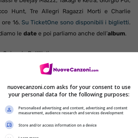
Benassi e Deejay Mazzz, Takagi e Ketra, Giorgio Poi,
occo Hunt, Tre Allegri Ragazzi Morti e Charlie
e ore 16.
Su TicketOne sono disponibili i biglietti
.
ediamo le
date
e poi parliamo anche dell’
album
.
piaggia Bell’Italia
ini Terme
 Fiore Flava Beach
nuovecanzoni.com asks for your consent to use
Lungomare dei Navigatori Etruschi
your personal data for the following purposes:
 Pietro Mennea
Personalised advertising and content, advertising and content
Bianca Molo Bonaria
measurement, audience research and services development
te Isola
Store and/or access information on a device
uraglione