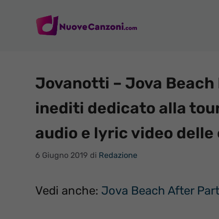
Vai
al
contenuto
Jovanotti – Jova Beach P
inediti dedicato alla tour
audio e lyric video dell
6 Giugno 2019
di
Redazione
Vedi anche:
Jova Beach After Party