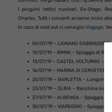
coinvolti. Tra gli italiani, cito i dj Benny 
I pinguini tattici nucleari, Ex-Otago, R
Charles. Tutti i concerti avranno inizio all
In caso di sold out vi consiglio
Viagogo
. V
06/07/19 – LIGNANO SABBIADORO – S
10/07/19 – RIMINI – Spiaggia di Rim
13/07/19 – CASTEL VOLTURNO – Lido
16/07/19 – MARINA DI CERVETERI – 
20/07/19 – BARLETTA – Lungomare
23/07/19 – OLBIA – Banchina Isola 
27/07/19 – ALBENGA – Spiaggia Fron
30/07/19 – VIAREGGIO – Spiaggia M