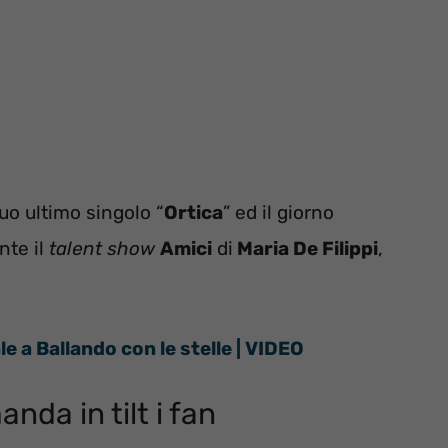
suo ultimo singolo “
Ortica
” ed il giorno
nte il
talent show
Amici
di
Maria De Filippi
,
le a Ballando con le stelle | VIDEO
nda in tilt i fan