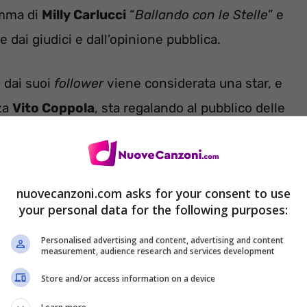
amma di
Milly Carlucci
“
Ballando con le Stelle
” e
ai giudici e dall’opinione pubblica.
e dai suoi
follower
viene considerata una star, e
nza
Vito Coppola
, sta regalando al pubblico delle
sione.
nuovecanzoni.com asks for your consent to use
your personal data for the following purposes:
Personalised advertising and content, advertising and content
measurement, audience research and services development
Store and/or access information on a device