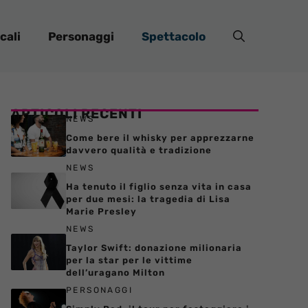
cali
Personaggi
Spettacolo
ARTICOLI RECENTI
NEWS
Come bere il whisky per apprezzarne
davvero qualità e tradizione
NEWS
Ha tenuto il figlio senza vita in casa
per due mesi: la tragedia di Lisa
Marie Presley
NEWS
Taylor Swift: donazione milionaria
per la star per le vittime
dell’uragano Milton
PERSONAGGI