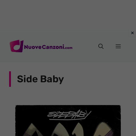
Vai
al
Menu
contenuto
Side Baby