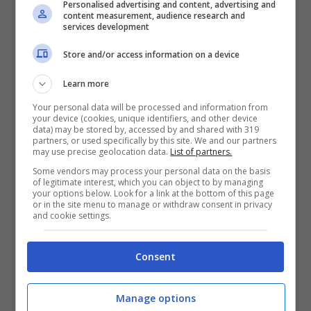
Personalised advertising and content, advertising and
content measurement, audience research and
services development
Store and/or access information on a device
Learn more
Your personal data will be processed and information from
your device (cookies, unique identifiers, and other device
data) may be stored by, accessed by and shared with 319
partners, or used specifically by this site. We and our partners
may use precise geolocation data.
List of partners.
Some vendors may process your personal data on the basis
Side Baby & Psicologi –
of legitimate interest, which you can object to by managing
your options below. Look for a link at the bottom of this page
Guidando Forte: audio e testo
or in the site menu to manage or withdraw consent in privacy
del nuovo brano
and cookie settings.
13 Dicembre 2019
Consent
Manage options