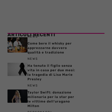
ARTICOLI RECENTI
NEWS
Come bere il whisky per
apprezzarne davvero
qualità e tradizione
NEWS
Ha tenuto il figlio senza
vita in casa per due mesi:
la tragedia di Lisa Marie
Presley
NEWS
Taylor Swift: donazione
milionaria per la star per
le vittime dell’uragano
Milton