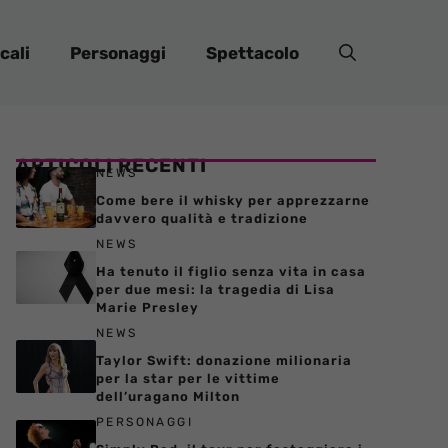
cali
Personaggi
Spettacolo
ARTICOLI RECENTI
NEWS
Come bere il whisky per apprezzarne
davvero qualità e tradizione
NEWS
Ha tenuto il figlio senza vita in casa
per due mesi: la tragedia di Lisa
Marie Presley
NEWS
Taylor Swift: donazione milionaria
per la star per le vittime
dell’uragano Milton
PERSONAGGI