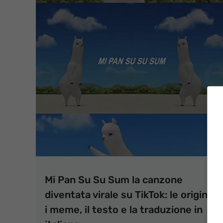
Mi Pan Su Su Sum la canzone
diventata virale su TikTok: le origini,
i meme, il testo e la traduzione in