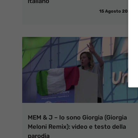
italiano
15 Agosto 2020
MEM & J – Io sono Giorgia (Giorgia
Meloni Remix): video e testo della
parodia