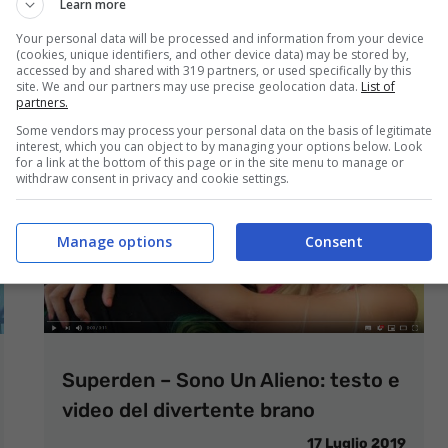
Learn more
Your personal data will be processed and information from your device
(cookies, unique identifiers, and other device data) may be stored by,
accessed by and shared with 319 partners, or used specifically by this
site. We and our partners may use precise geolocation data.
List of
partners.
Some vendors may process your personal data on the basis of legitimate
interest, which you can object to by managing your options below. Look
for a link at the bottom of this page or in the site menu to manage or
withdraw consent in privacy and cookie settings.
Manage options
Consent
Superden – Sono Un Alieno: testo e
video del divertente brano
17 Luglio 2019