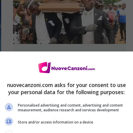
Dilaga la Coffin Dance sulle note di
Astronomia, canzone di Vicetone &
Tony Igy: origini, significato e meme
nuovecanzoni.com asks for your consent to use
23 Aprile 2020
your personal data for the following purposes:
Personalised advertising and content, advertising and content
measurement, audience research and services development
Store and/or access information on a device