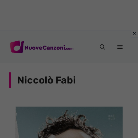
Vai
al
Menu
contenuto
Niccolò Fabi