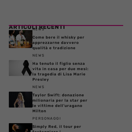
ARTICOLI RECENTI
NEWS
Come bere il whisky per
apprezzarne davvero
qualità e tradizione
NEWS
Ha tenuto il figlio senza
vita in casa per due mesi:
la tragedia di Lisa Marie
Presley
NEWS
Taylor Swift: donazione
milionaria per la star per
le vittime dell’uragano
Milton
PERSONAGGI
Simply Red, il tour per
festeggiare i