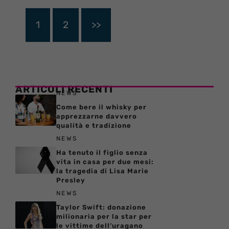
1
2
>>
ARTICOLI RECENTI
NEWS
Come bere il whisky per
apprezzarne davvero
qualità e tradizione
NEWS
Ha tenuto il figlio senza
vita in casa per due mesi:
la tragedia di Lisa Marie
Presley
NEWS
Taylor Swift: donazione
milionaria per la star per
le vittime dell’uragano