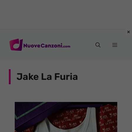
Vai
al
Menu
contenuto
Jake La Furia