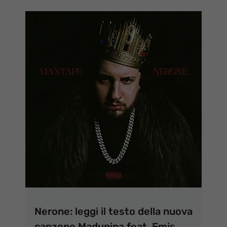
Nerone: leggi il testo della nuova
canzone Madunina feat. Emis