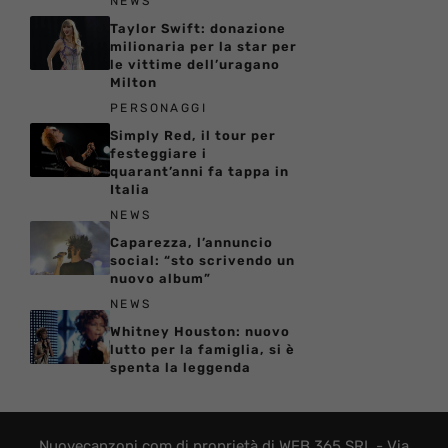
NEWS
Taylor Swift: donazione
milionaria per la star per
le vittime dell’uragano
Milton
PERSONAGGI
Simply Red, il tour per
festeggiare i
quarant’anni fa tappa in
Italia
NEWS
Caparezza, l’annuncio
social: “sto scrivendo un
nuovo album”
NEWS
Whitney Houston: nuovo
lutto per la famiglia, si è
spenta la leggenda
Nuovecanzoni.com di proprietà di WEB 365 SRL - Via