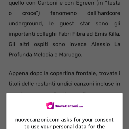
quello con Carboni e con Egreen (in “testa
o croce”) fenomeno dell’hardcore
underground, le guest star sono gli
importanti colleghi Fabri Fibra ed Emis Killa.
Gli altri ospiti sono invece Alessio La
Profunda Melodia e Maruego.
Appena dopo la copertina frontale, trovate i
titoli delle restanti undici canzoni incluse in
questa nuova uscita discografica.
nuovecanzoni.com asks for your consent
to use your personal data for the