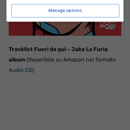
Manage options
Tracklist Fuori da qui – Jake La Furia
album
(Reperibile su Amazon nel formato
Audio CD)