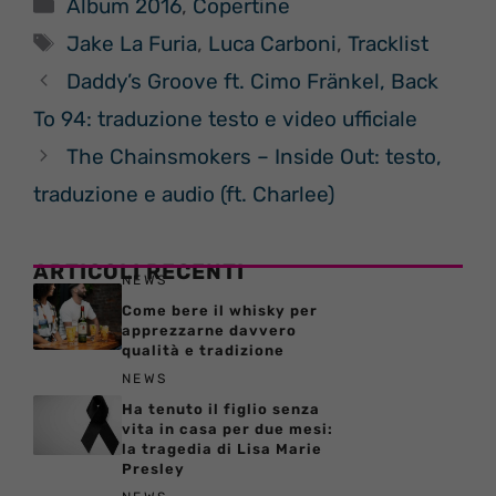
Categorie
Album 2016
,
Copertine
Tag
Jake La Furia
,
Luca Carboni
,
Tracklist
Daddy’s Groove ft. Cimo Fränkel, Back
To 94: traduzione testo e video ufficiale
The Chainsmokers – Inside Out: testo,
traduzione e audio (ft. Charlee)
ARTICOLI RECENTI
NEWS
Come bere il whisky per
apprezzarne davvero
qualità e tradizione
NEWS
Ha tenuto il figlio senza
vita in casa per due mesi:
la tragedia di Lisa Marie
Presley