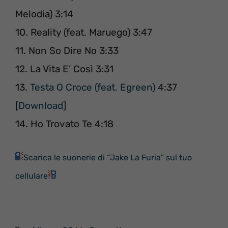
Melodia) 3:14
10. Reality (feat. Maruego) 3:47
11. Non So Dire No 3:33
12. La Vita E’ Così 3:31
13.
Testa O Croce (feat. Egreen)
4:37
[
Download
]
14. Ho Trovato Te 4:18
Scarica le suonerie di “Jake La Furia” sul tuo
cellulare