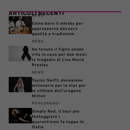
ARTICOLI RECENTI
NEWS
Come bere il whisky per
apprezzarne davvero
qualità e tradizione
NEWS
Ha tenuto il figlio senza
vita in casa per due mesi:
la tragedia di Lisa Marie
Presley
NEWS
Taylor Swift: donazione
milionaria per la star per
le vittime dell’uragano
Milton
PERSONAGGI
Simply Red, il tour per
festeggiare i
quarant’anni fa tappa in
Italia