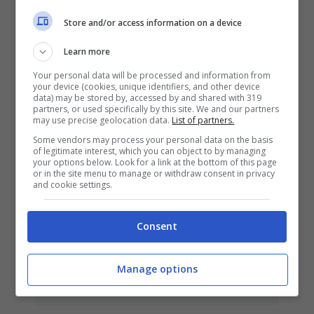
Antonio Maggio: L’Equazione è il
nuovo disco – le tracce
Store and/or access information on a device
24 Maggio 2014
Learn more
Your personal data will be processed and information from
your device (cookies, unique identifiers, and other device
data) may be stored by, accessed by and shared with 319
partners, or used specifically by this site. We and our partners
may use precise geolocation data.
List of partners.
Some vendors may process your personal data on the basis
of legitimate interest, which you can object to by managing
your options below. Look for a link at the bottom of this page
or in the site menu to manage or withdraw consent in privacy
and cookie settings.
Consent
L’Equazione: il video del nuovo
singolo di Antonio Maggio
Manage options
16 Aprile 2014