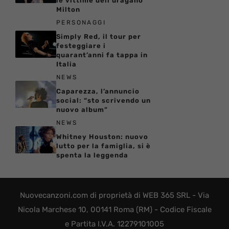
le vittime dell’uragano
Milton
PERSONAGGI
Simply Red, il tour per
festeggiare i
quarant’anni fa tappa in
Italia
NEWS
Caparezza, l’annuncio
social: “sto scrivendo un
nuovo album”
NEWS
Whitney Houston: nuovo
lutto per la famiglia, si è
spenta la leggenda
Nuovecanzoni.com di proprietà di WEB 365 SRL - Via
Nicola Marchese 10, 00141 Roma (RM) - Codice Fiscale
e Partita I.V.A. 12279101005