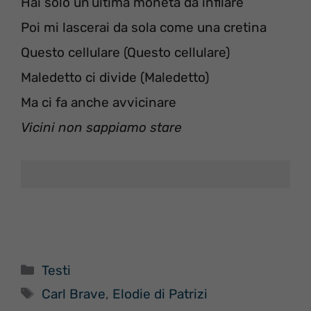
Hai solo un’ultima moneta da infilare
Poi mi lascerai da sola come una cretina
Questo cellulare (Questo cellulare)
Maledetto ci divide (Maledetto)
Ma ci fa anche avvicinare
Vicini non sappiamo stare
Categorie
Testi
Tag
Carl Brave
,
Elodie di Patrizi