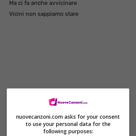
Ma ci fa anche avvicinare
Vicini non sappiamo stare
a
[1
Strofa: Carl Brave, con
Elodie
]
nuovecanzoni.com asks for your consent
Vicini non sappiamo stare, sappiamo stare
to use your personal data for the
following purposes:
lontani