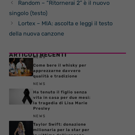
Random – “Ritornerai 2” è il nuovo
singolo (testo)
Lortex – MIA: ascolta e leggi il testo
della nuova canzone
ARTICOLI RECENTI
NEWS
Come bere il whisky per
apprezzarne davvero
qualità e tradizione
NEWS
Ha tenuto il figlio senza
vita in casa per due mesi:
la tragedia di Lisa Marie
Presley
NEWS
Taylor Swift: donazione
milionaria per la star per