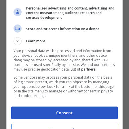
Come gatto e cane, montagna e mare, okay
Personalised advertising and content, advertising and
content measurement, audience research and
services development
Mi manchi come il pane, come il weekend
E non posso aspettare
quindi ho bisogno di
Store and/or access information on a device
te
Learn more
Ehi, di quella cosa che sai fare bene
Your personal data will be processed and information from
your device (cookies, unique identifiers, and other device
Piovono processionarie, ehi
data) may be stored by, accessed by and shared with 319
partners, or used specifically by this site. We and our partners
may use precise geolocation data.
List of partners.
Tra i pini della capitale noi facciamo slalom
Some vendors may process your personal data on the basis
E merci rare in una foto di una Kodak dell’82
of legitimate interest, which you can object to by managing
your options below. Look for a link at the bottom of this page
Hai bluffato di inca**arti a bestia
or in the site menu to manage or withdraw consent in privacy
and cookie settings.
Dai, ti prego, non fa’ la molesta
E lo sai bene che io sono testardo come il
Consent
sole d’estate