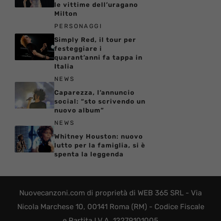
le vittime dell’uragano
Milton
PERSONAGGI
Simply Red, il tour per
festeggiare i
quarant’anni fa tappa in
Italia
NEWS
Caparezza, l’annuncio
social: “sto scrivendo un
nuovo album”
NEWS
Whitney Houston: nuovo
lutto per la famiglia, si è
spenta la leggenda
Nuovecanzoni.com di proprietà di WEB 365 SRL - Via
Nicola Marchese 10, 00141 Roma (RM) - Codice Fiscale
e Partita I.V.A. 12279101005