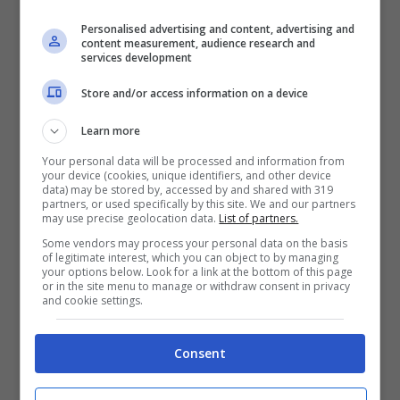
[Ritornello]
Personalised advertising and content, advertising and
content measurement, audience research and
Verrei da te in piena notte
services development
a gridare a tutti che ora sei mia
Store and/or access information on a device
stringimi la mano più forte
Learn more
quando sto per andare via
Your personal data will be processed and information from
your device (cookies, unique identifiers, and other device
verrei da te in piena notte
data) may be stored by, accessed by and shared with 319
partners, or used specifically by this site. We and our partners
a gridare a tutti che ora sei mia
may use precise geolocation data.
List of partners.
stringi la mano più forte
Some vendors may process your personal data on the basis
of legitimate interest, which you can object to by managing
your options below. Look for a link at the bottom of this page
quando sto per andare via
or in the site menu to manage or withdraw consent in privacy
and cookie settings.
[Strofa 2]
Consent
Sei la pazzia più bella che potessi fare
per me sei il mare perché mi riesci a