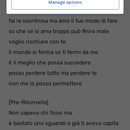
Manage options
calmare
fai la scontrosa ma amo il tuo modo di fare
so che se si ama troppo può finire male
voglio rischiare con te
il mondo si ferma se ti fermi da me
è il meglio che possa succedere
posso perdere tutto ma perdere te
non me lo posso permettere
[Pre-Ritornello]
Non sapevo chi fossi ma
è bastato uno sguardo e già ti avevo capita