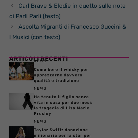
Carl Brave & Elodie in duetto sulle note
di Parli Parli (testo)
Ascolta Migranti di Francesco Guccini &
I Musici (con testo)
ARTICOLI RECENTI
NEWS
Come bere il whisky per
apprezzarne davvero
qualità e tradizione
NEWS
Ha tenuto il figlio senza
vita in casa per due mesi:
la tragedia di Lisa Marie
Presley
NEWS
Taylor Swift: donazione
milionaria per la star per