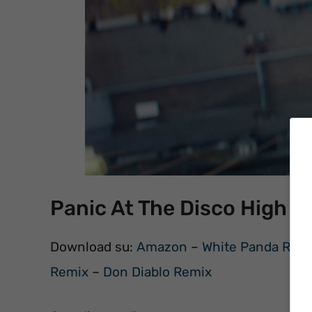
Panic At The Disco High 
Download su:
Amazon
–
White Panda Rem
Remix
–
Don Diablo Remix