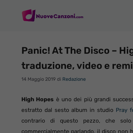
Vai
al
contenuto
Panic! At The Disco – Hi
traduzione, video e remi
14 Maggio 2019
di
Redazione
High Hopes
è uno dei più grandi succes
estratto dal sesto album in studio
Pray f
contrario di questo pezzo, che solo n
commercialmente parlando, il disco non ha 