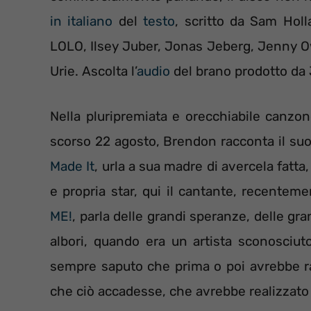
in italiano
del
testo
, scritto da Sam Holl
LOLO, Ilsey Juber, Jonas Jeberg, Jenny 
Urie. Ascolta l’
audio
del brano prodotto da 
Nella pluripremiata e orecchiabile canzone
scorso 22 agosto, Brendon racconta il suo
Made It
, urla a sua madre di avercela fatta
e propria star, qui il cantante, recentem
ME!
, parla delle grandi speranze, delle g
albori, quando era un artista sconosciut
sempre saputo che prima o poi avrebbe ra
che ciò accadesse, che avrebbe realizzato