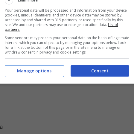
Learn more
Your personal data will be processed and information from your device
(cookies, unique identifiers, and other device data) may be stored by,
accessed by and shared with 319 partners, or used specifically by this
a vita
site. We and our partners may use precise geolocation data.
List of
partners.
fare molti soldi
Some vendors may process your personal data on the basis of legitimate
visione
interest, which you can object to by managing your options below. Look
for a link at the bottom of this page or in the site menu to manage or
withdraw consent in privacy and cookie settings.
di, grandi speranze)
a vita
Manage options
Consent
 sensazione
ia