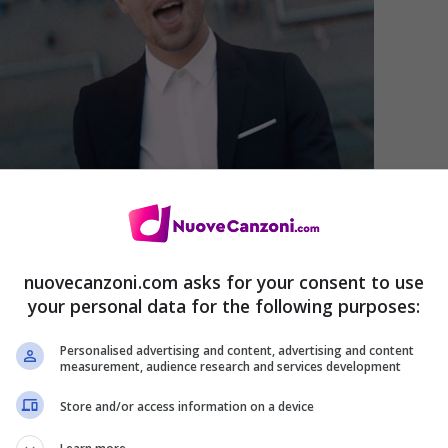
nuovecanzoni.com asks for your consent to use
Hopes traduzione
your personal data for the following purposes:
Personalised advertising and content, advertising and content
ix
–
Don Diablo Remix
–
iTunes
–
White Panda
measurement, audience research and services development
Store and/or access information on a device