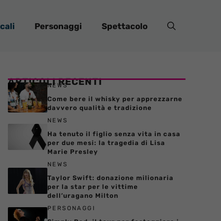
cali
Personaggi
Spettacolo
ARTICOLI RECENTI
NEWS
Come bere il whisky per apprezzarne
davvero qualità e tradizione
NEWS
Ha tenuto il figlio senza vita in casa
per due mesi: la tragedia di Lisa
Marie Presley
NEWS
Taylor Swift: donazione milionaria
per la star per le vittime
dell’uragano Milton
PERSONAGGI