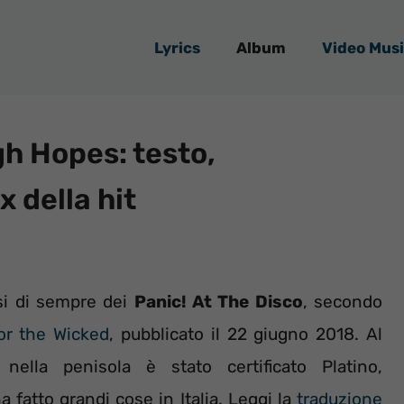
Lyrics
Album
Video Musi
gh Hopes: testo,
x della hit
si di sempre dei
Panic! At The Disco
, secondo
or the Wicked
, pubblicato il 22 giugno 2018. Al
ella penisola è stato certificato Platino,
fatto grandi cose in Italia. Leggi la
traduzione