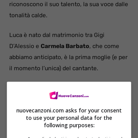
riconoscono il suo talento, la sua voce dalle
tonalità calde.
Luca è nato dal matrimonio tra Gigi
D’Alessio e
Carmela Barbato
, che come
abbiamo anticipato, è la prima moglie (e per
il momento l’unica) del cantante.
LEGGI ANCHE–>
Na Canzona Nova, Gigi
D’Alessio; Geolier: testo della canzone
nuovecanzoni.com asks for your consent
to use your personal data for the
following purposes: