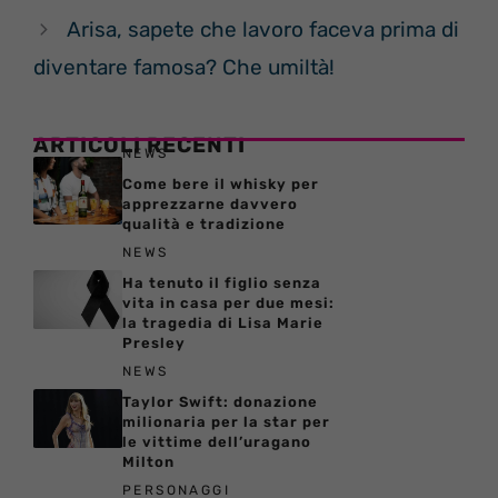
Arisa, sapete che lavoro faceva prima di
diventare famosa? Che umiltà!
ARTICOLI RECENTI
NEWS
Come bere il whisky per
apprezzarne davvero
qualità e tradizione
NEWS
Ha tenuto il figlio senza
vita in casa per due mesi:
la tragedia di Lisa Marie
Presley
NEWS
Taylor Swift: donazione
milionaria per la star per
le vittime dell’uragano
Milton
PERSONAGGI