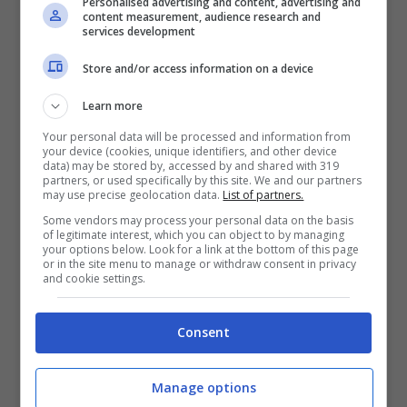
Personalised advertising and content, advertising and
content measurement, audience research and
services development
Store and/or access information on a device
Learn more
Your personal data will be processed and information from
your device (cookies, unique identifiers, and other device
data) may be stored by, accessed by and shared with 319
Chi è Carmela Barbato?
partners, or used specifically by this site. We and our partners
may use precise geolocation data.
List of partners.
Some vendors may process your personal data on the basis
Carmela Barbato
è stata sposata per tanti
of legitimate interest, which you can object to by managing
your options below. Look for a link at the bottom of this page
anni con Gigi e dal matrimonio con il
or in the site menu to manage or withdraw consent in privacy
and cookie settings.
cantante sono nati ben 3 figli, Claudio, Ilaria
e Luca. La loro relazione finì dopo che il
Consent
noto cantautore la tradì con
Anna
Manage options
Tatangelo
, almeno secondo quanto