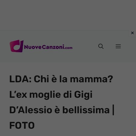
Vai
al
Menu
contenuto
LDA: Chi è la mamma?
L’ex moglie di Gigi
D’Alessio è bellissima |
FOTO