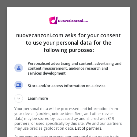
nuovecanzoni.com asks for your consent
to use your personal data for the
following purposes:
Personalised advertising and content, advertising and
content measurement, audience research and
‘Cause I love to love, to love you, yeah, so
services development
don’t let go
Store and/or access information on a device
Enough, enough, enough, I need you close
Learn more
I need some soul
Your personal data will be processed and information from
your device (cookies, unique identifiers, and other device
Oh, I need some soul, oh
data) may be stored by, accessed by and shared with 319
partners, or used specifically by this site. We and our partners
I need some soul
may use precise geolocation data.
List of partners.
Some vendors may process your personal data on the basis