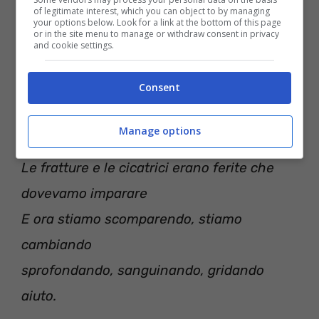
Oh, I need some soul, oh
of legitimate interest, which you can object to by managing
your options below. Look for a link at the bottom of this page
or in the site menu to manage or withdraw consent in privacy
and cookie settings.
Consent
Manage options
Foto sul muro che mi dicono chi eravamo
Le fratture e le cicatrici erano ferite che
dovevamo imparare
E ora stiamo scomparendo, stiamo
cambiando
sprofondando, sanguinando, gridando
aiuto.