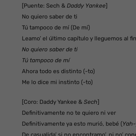
[Puente: Sech &
Daddy Yankee
]
No quiero saber de ti
Tú tampoco de mí (De mí)
Leamo’ el último capítulo y lleguemos al fi
No quiero saber de ti
Tú tampoco de mí
Ahora todo es distinto (-to)
Me lo dice mi instinto (-to)
[Coro: Daddy Yankee &
Sech
]
Definitivamente no te quiero ni ver
Definitivamente ya esto murió, bebé (
Yah-
De casualida’ si no encontramo’, ni no’ co