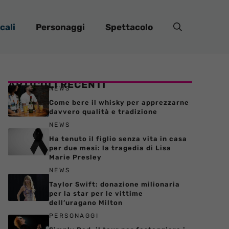
cali
Personaggi
Spettacolo
ARTICOLI RECENTI
NEWS
Come bere il whisky per apprezzarne
davvero qualità e tradizione
NEWS
Ha tenuto il figlio senza vita in casa
per due mesi: la tragedia di Lisa
Marie Presley
NEWS
Taylor Swift: donazione milionaria
per la star per le vittime
dell’uragano Milton
PERSONAGGI