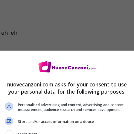
h-eh-eh
nuovecanzoni.com asks for your consent to use
yah-yah), ah
your personal data for the following purposes:
nocemo’, yeh
Personalised advertising and content, advertising and content
 lo olvidemo’ (Oh-oh, oh-yeh)
measurement, audience research and services development
Store and/or access information on a device
h-yah)