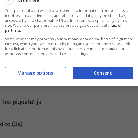
Learn more
onocemo’ (Yeh-eh)
Your personal data will be processed and information from your device
 LO OLVIDEMO’ (Oh-oh, oh-yeh)
(cookies, unique identifiers, and other device data) may be stored by,
accessed by and shared with 319 partners, or used specifically by this
site. We and our partners may use precise geolocation data.
List of
partners.
Some vendors may process your personal data on the basis of legitimate
interest, which you can object to by managing your options below. Look
for a link at the bottom of this page or in the site menu to manage or
withdraw consent in privacy and cookie settings.
Manage options
Consent
los piquete’, ja
dito (Ja)