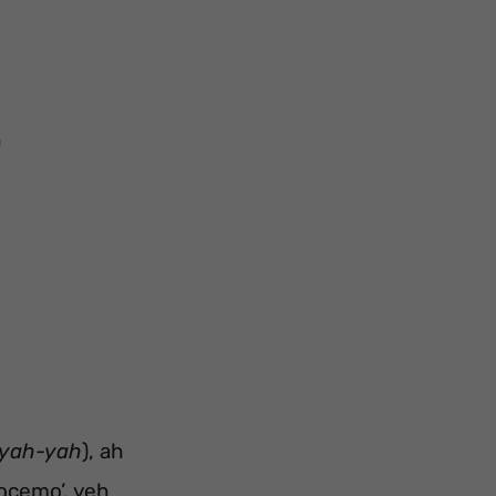
n
yah-yah
), ah
nocemo’, yeh