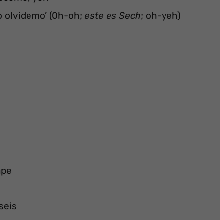
 lo olvidemo’ (Oh-oh;
este es Sech
; oh-yeh)
ape
seis