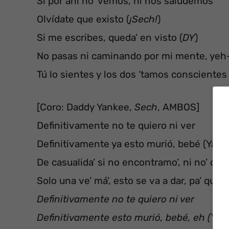
Si por ahí no’ vemos, ni nos saludemos
Olvídate que existo (
¡Sech!
)
Si me escribes, queda’ en visto (
DY
)
No pasas ni caminando por mi mente, ye
Tú lo sientes y los dos ‘tamos conscientes
[Coro: Daddy Yankee,
Sech
, AMBOS]
Definitivamente no te quiero ni ver
Definitivamente ya esto murió, bebé (Yah-
De casualida’ si no encontramo’, ni no’ co
Solo una ve’ má’, esto se va a dar, pa’ que
Definitivamente no te quiero ni ver
Definitivamente esto murió, bebé, eh (Ya