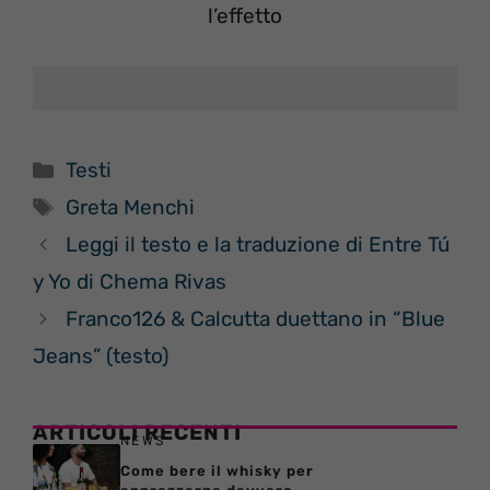
l’effetto
Categorie
Testi
Tag
Greta Menchi
Leggi il testo e la traduzione di Entre Tú
y Yo di Chema Rivas
Franco126 & Calcutta duettano in “Blue
Jeans” (testo)
ARTICOLI RECENTI
NEWS
Come bere il whisky per