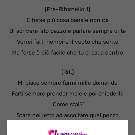
[Pre-Ritornello 1]
E forse più cosa banale non c’è
Di scrivere ‘sto pezzo e parlare sempre di te
Vorrei farti riempire il vuoto che sento
Ma forse è più facile che tu ci cada dentro
[Rit.]
Mi piace sempre farmi mille domande
Farti sempre prender male e poi chiederti:
“Come stai?”
Stare nel letto ad ascoltare quel pezzo
Far le cose più sbagliate per sentirne