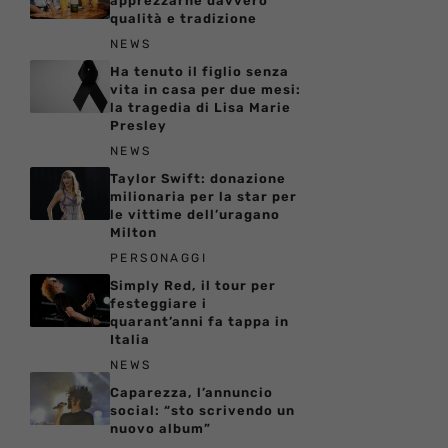
apprezzarne davvero
qualità e tradizione
NEWS
Ha tenuto il figlio senza
vita in casa per due mesi:
la tragedia di Lisa Marie
Presley
NEWS
Taylor Swift: donazione
milionaria per la star per
le vittime dell’uragano
Milton
PERSONAGGI
Simply Red, il tour per
festeggiare i
quarant’anni fa tappa in
Italia
NEWS
Caparezza, l’annuncio
social: “sto scrivendo un
nuovo album”