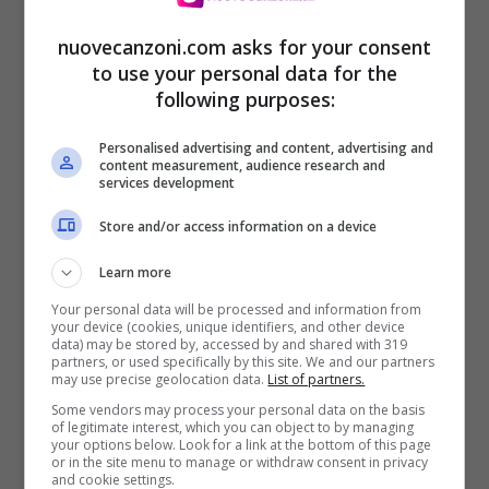
l’effetto
nuovecanzoni.com asks for your consent
to use your personal data for the
following purposes:
Personalised advertising and content, advertising and
content measurement, audience research and
services development
Store and/or access information on a device
Learn more
Your personal data will be processed and information from
your device (cookies, unique identifiers, and other device
data) may be stored by, accessed by and shared with 319
[Post-Ritornello]
partners, or used specifically by this site. We and our partners
may use precise geolocation data.
List of partners.
Per sentirne l’effetto
Some vendors may process your personal data on the basis
of legitimate interest, which you can object to by managing
Far le cose più sbagliate per sentirne
your options below. Look for a link at the bottom of this page
or in the site menu to manage or withdraw consent in privacy
l’effetto
and cookie settings.