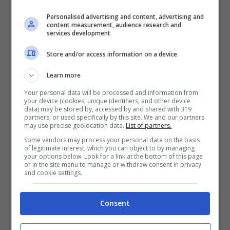
Ero in cella chiuso da solo, solo con tutti
Personalised advertising and content, advertising and
loro
content measurement, audience research and
services development
Guardavo quel soffitto col fumo di una
Store and/or access information on a device
malboro
Learn more
Un giorno, fra, sarò ricco, l’ho promesso a
Your personal data will be processed and information from
tutti loro
your device (cookies, unique identifiers, and other device
data) may be stored by, accessed by and shared with 319
Anche se stavo zitto avevo più palle di loro
partners, or used specifically by this site. We and our partners
may use precise geolocation data.
List of partners.
Tutte alle finestre cantavano in coro
Some vendors may process your personal data on the basis
of legitimate interest, which you can object to by managing
Quando Gianni Celeste partiva in cella di
your options below. Look for a link at the bottom of this page
or in the site menu to manage or withdraw consent in privacy
soro
and cookie settings.
Partivano scomesse con le stecche di
Consent
Malboro
Partivano gli schiaffi se provi a barare,