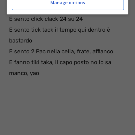
Manage options
uomo
E sento click clack 24 su 24
E sento tick tack il tempo qui dentro è
bastardo
E sento 2 Pac nella cella, frate, affianco
E fanno tiki taka, il capo posto no lo sa
manco, yao