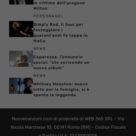
le vittime dell’uragano
Milton
PERSONAGGI
Simply Red, il tour per
festeggiare i
quarant’anni fa tappa in
Italia
NEWS
Caparezza, l’annuncio
social: “sto scrivendo un
nuovo album”
NEWS
Whitney Houston: nuovo
lutto per la famiglia, si è
spenta la leggenda
Nuovecanzoni.com di proprietà di WEB 365 SRL - Via
Nicola Marchese 10, 00141 Roma (RM) - Codice Fiscale
e Partita I.V.A. 12279101005