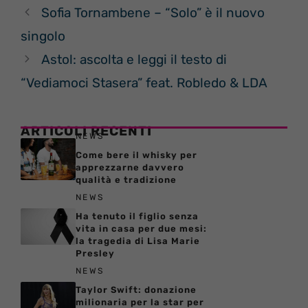
Sofia Tornambene – “Solo” è il nuovo
singolo
Astol: ascolta e leggi il testo di
“Vediamoci Stasera” feat. Robledo & LDA
ARTICOLI RECENTI
NEWS
Come bere il whisky per
apprezzarne davvero
qualità e tradizione
NEWS
Ha tenuto il figlio senza
vita in casa per due mesi:
la tragedia di Lisa Marie
Presley
NEWS
Taylor Swift: donazione
milionaria per la star per