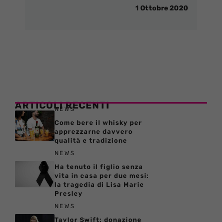
1 Ottobre 2020
ARTICOLI RECENTI
NEWS
Come bere il whisky per
apprezzarne davvero
qualità e tradizione
NEWS
Ha tenuto il figlio senza
vita in casa per due mesi:
la tragedia di Lisa Marie
Presley
NEWS
Taylor Swift: donazione