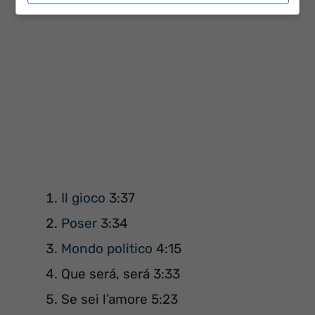
Il gioco
3:37
Poser
3:34
Mondo politico
4:15
Que será, será 3:33
Se sei l’amore 5:23