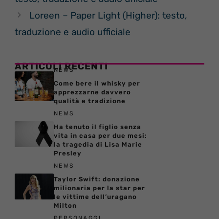
Loreen – Paper Light (Higher): testo,
traduzione e audio ufficiale
ARTICOLI RECENTI
NEWS
Come bere il whisky per
apprezzarne davvero
qualità e tradizione
NEWS
Ha tenuto il figlio senza
vita in casa per due mesi:
la tragedia di Lisa Marie
Presley
NEWS
Taylor Swift: donazione
milionaria per la star per
le vittime dell’uragano
Milton
PERSONAGGI