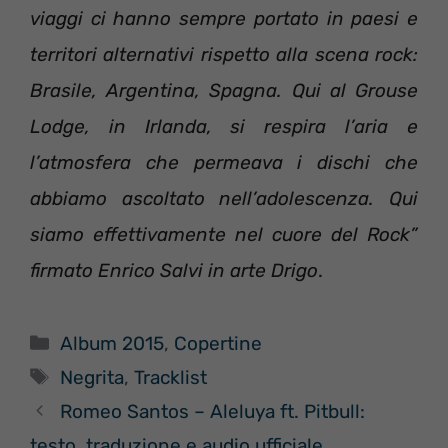
viaggi ci hanno sempre portato in paesi e
territori alternativi rispetto alla scena rock:
Brasile, Argentina, Spagna. Qui al Grouse
Lodge, in Irlanda, si respira l’aria e
l’atmosfera che permeava i dischi che
abbiamo ascoltato nell’adolescenza. Qui
siamo effettivamente nel cuore del Rock”
firmato Enrico Salvi in arte Drigo
.
Categorie
Album 2015
,
Copertine
Tag
Negrita
,
Tracklist
Romeo Santos – Aleluya ft. Pitbull:
testo, traduzione e audio ufficiale