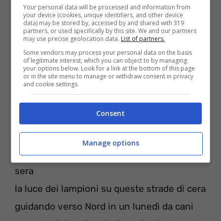
Your personal data will be processed and information from
your device (cookies, unique identifiers, and other device
data) may be stored by, accessed by and shared with 319
partners, or used specifically by this site. We and our partners
may use precise geolocation data.
List of partners.
Some vendors may process your personal data on the basis
of legitimate interest, which you can object to by managing
your options below. Look for a link at the bottom of this page
or in the site menu to manage or withdraw consent in privacy
and cookie settings.
Consent
Il gioco testo – Negrita
(
Digital Download
)
Manage options
L’incendio di un tramonto nel buio della
sera
la luce dei lampioni su queste strade di cera
guidando verso Nord in un lunedì da cani