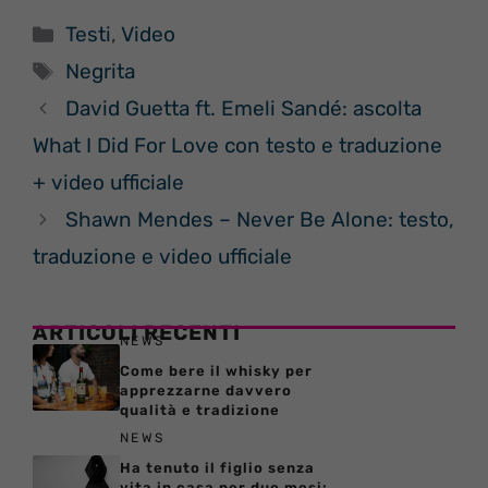
Categorie
Testi
,
Video
Tag
Negrita
David Guetta ft. Emeli Sandé: ascolta
What I Did For Love con testo e traduzione
+ video ufficiale
Shawn Mendes – Never Be Alone: testo,
traduzione e video ufficiale
ARTICOLI RECENTI
NEWS
Come bere il whisky per
apprezzarne davvero
qualità e tradizione
NEWS
Ha tenuto il figlio senza
vita in casa per due mesi: